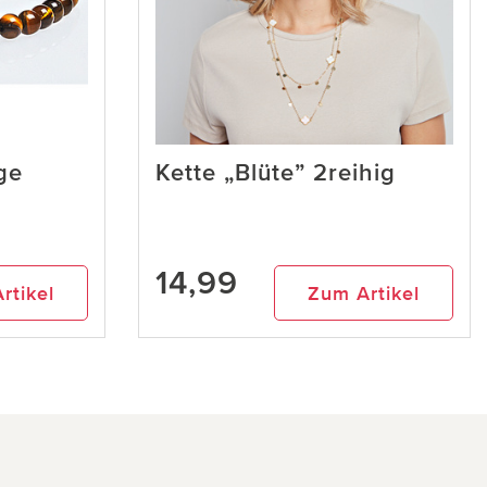
ge
Kette „Blüte” 2reihig
14,99
rtikel
Zum Artikel