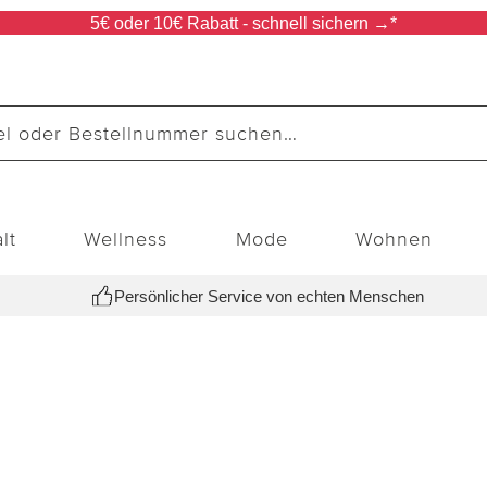
5€ oder 10€ Rabatt - schnell sichern →*
lt
Wellness
Mode
Wohnen
Persönlicher Service von echten Menschen