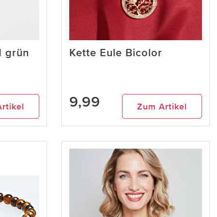
 grün
Kette Eule Bicolor
9,99
rtikel
Zum Artikel