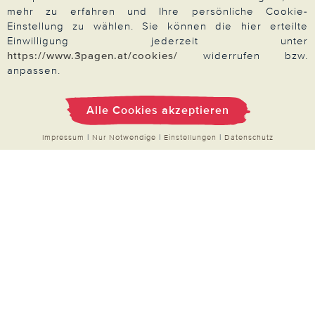
mehr zu erfahren und Ihre persönliche Cookie-
Widerrufsrecht
Einstellung zu wählen. Sie können die hier erteilte
Produktsicherheit
Einwilligung jederzeit unter
https://www.3pagen.at/cookies/
widerrufen bzw.
Barrierefreiheit
anpassen.
Unsere Marken
Qualitätsversprechen
Alle Cookies akzeptieren
Impressum
|
Nur Notwendige
|
Einstellungen
|
Datenschutz
Zahlung & Versand
Über 3PAGEN
Wir beraten Sie gern