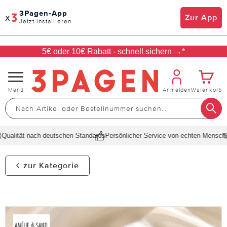
3Pagen-App
x
Zur App
Jetzt installieren
5€ oder 10€ Rabatt - schnell sichern →*
Navigation
Menü
Anmelden
Warenkorb
umschalten
ualität nach deutschen Standards
Persönlicher Service von echten Menschen
zur Kategorie