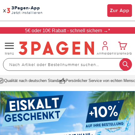
3Pagen-App
x
Zur App
Jetzt installieren
5€ oder 10€ Rabatt - schnell sichern →*
Navigation
Menü
Anmelden
Warenkorb
umschalten
Qualität nach deutschen Standards
Persönlicher Service von echten Mensc