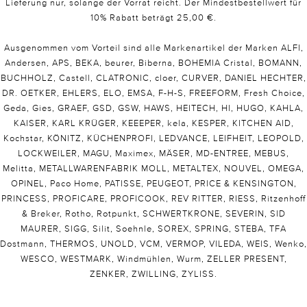
Lieferung nur, solange der Vorrat reicht. Der Mindestbestellwert für
10% Rabatt beträgt 25,00 €.
Ausgenommen vom Vorteil sind alle Markenartikel der Marken ALFI,
Andersen, APS, BEKA, beurer, Biberna, BOHEMIA Cristal, BOMANN,
BUCHHOLZ, Castell, CLATRONIC, cloer, CURVER, DANIEL HECHTER,
DR. OETKER, EHLERS, ELO, EMSA, F-H-S, FREEFORM, Fresh Choice,
Geda, Gies, GRAEF, GSD, GSW, HAWS, HEITECH, HI, HUGO, KAHLA,
KAISER, KARL KRÜGER, KEEEPER, kela, KESPER, KITCHEN AID,
Kochstar, KÖNITZ, KÜCHENPROFI, LEDVANCE, LEIFHEIT, LEOPOLD,
LOCKWEILER, MAGU, Maximex, MÄSER, MD-ENTREE, MEBUS,
Melitta, METALLWARENFABRIK MOLL, METALTEX, NOUVEL, OMEGA,
OPINEL, Paco Home, PATISSE, PEUGEOT, PRICE & KENSINGTON,
PRINCESS, PROFICARE, PROFICOOK, REV RITTER, RIESS, Ritzenhoff
& Breker, Rotho, Rotpunkt, SCHWERTKRONE, SEVERIN, SID
MAURER, SIGG, Silit, Soehnle, SOREX, SPRING, STEBA, TFA
Dostmann, THERMOS, UNOLD, VCM, VERMOP, VILEDA, WEIS, Wenko,
WESCO, WESTMARK, Windmühlen, Wurm, ZELLER PRESENT,
ZENKER, ZWILLING, ZYLISS.