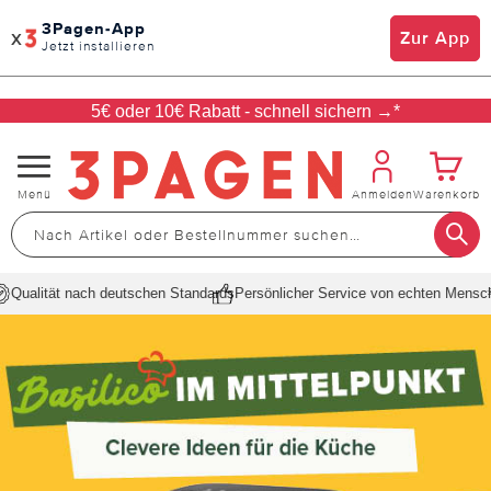
3Pagen-App
x
Zur App
Jetzt installieren
5€ oder 10€ Rabatt - schnell sichern →*
Navigation
Menü
Anmelden
Warenkorb
umschalten
ualität nach deutschen Standards
Persönlicher Service von echten Mensche