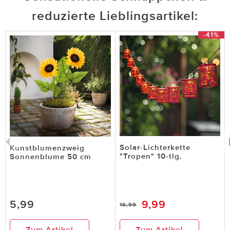
reduzierte Lieblingsartikel:
-41%
Solar-Lichterkette
Kunstblumenzweig
"Tropen" 10-tlg.
Sonnenblume 50 cm
5,99
9,99
16,99