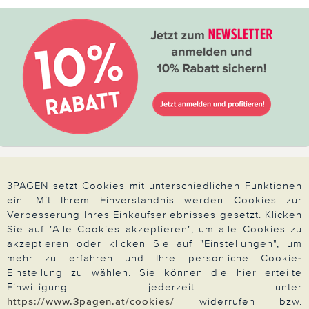
von Badutensilien über Hand- und Fußpflege,
Haarpflege bis hin zum Heimtrainer und der
Fitness-Uhr in der Kategorie "Gesundheit und
Fitness". Weiterhin führen wir Damen- und
Herrenmode. Unsere Kunden schätzen unsere
pfiffigen, praktischen und preiswerten Produkte.
Bei uns bestellen Sie bequem per Rechnung
oder mit PayPal, Kreditkarte oder
Sofortüberweisung. Durchstöbern Sie einfach
Bestellung & Informationen
die Kategorien, die wir regelmäßig für Sie
3PAGEN setzt Cookies mit unterschiedlichen Funktionen
zusammenstellen.
ein. Mit Ihrem Einverständnis werden Cookies zur
Häufige Fragen
Verbesserung Ihres Einkaufserlebnisses gesetzt. Klicken
Anmelden / Registrieren
Sie auf "Alle Cookies akzeptieren", um alle Cookies zu
akzeptieren oder klicken Sie auf "Einstellungen", um
Bestell- und Retourenstatus
mehr zu erfahren und Ihre persönliche Cookie-
Einstellung zu wählen. Sie können die hier erteilte
Persönliche Daten
Einwilligung jederzeit unter
Katalog bestellen
https://www.3pagen.at/cookies/
widerrufen bzw.