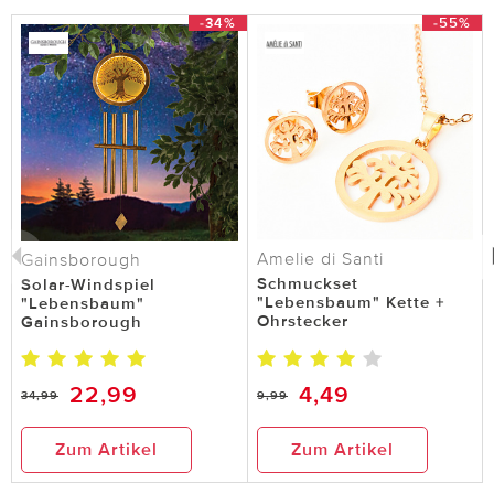
-34%
-55%
Amelie di Santi
Gainsborough
Schmuckset
Solar-Windspiel
"Lebensbaum" Kette +
"Lebensbaum"
Ohrstecker
Gainsborough
22,99
4,49
34,99
9,99
Zum Artikel
Zum Artikel