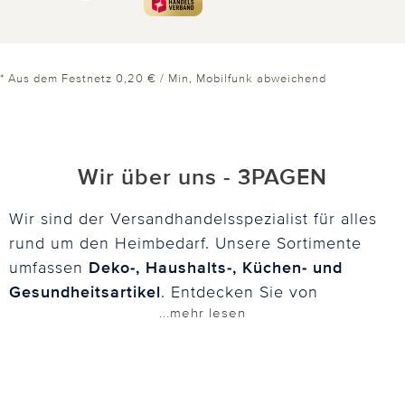
* Aus dem Festnetz 0,20 € / Min, Mobilfunk abweichend
Wir über uns - 3PAGEN
Wir sind der Versandhandelsspezialist für alles
rund um den Heimbedarf. Unsere Sortimente
umfassen
Deko-, Haushalts-, Küchen- und
Gesundheitsartikel
. Entdecken Sie von
...mehr lesen
Solarleuchten, Garten- und Balkondeko über
Küchenhelfer und Frischhaltedosen bis
Mikrowellen-Zubehör unsere Ideenwelt. Es gibt
auch eine breite Auswahl an Wellnessprodukten: