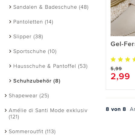
Sandalen & Badeschuhe (48)
Pantoletten (14)
Slipper (38)
Gel-Fer
Sportschuhe (10)
Hausschuhe & Pantoffel (53)
5,99
2,99
Schuhzubehör (8)
Shapewear (25)
8 von 8
Ar
Amélie di Santi Mode exklusiv
(121)
Sommeroutfit (113)