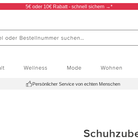
5€ oder 10€ Rabatt - schnell sichern →*
lt
Wellness
Mode
Wohnen
Persönlicher Service von echten Menschen
Schuhzub