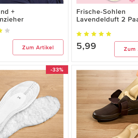
and +
Frische-Sohlen
nzieher
Lavendelduft 2 Pa
5,99
Zum Artikel
Zum 
-33%