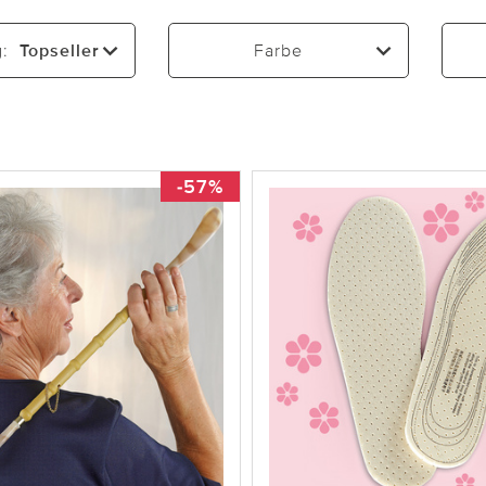
g:
Topseller
Farbe
-57%