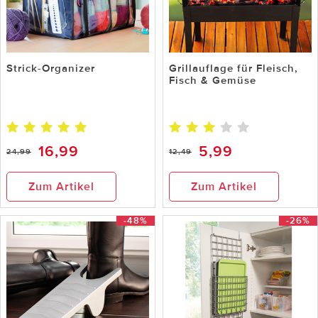
Strick-Organizer
Grillauflage für Fleisch,
Fisch & Gemüse
16,99
5,99
24,99
12,49
Zum Artikel
Zum Artikel
-48%
-26%