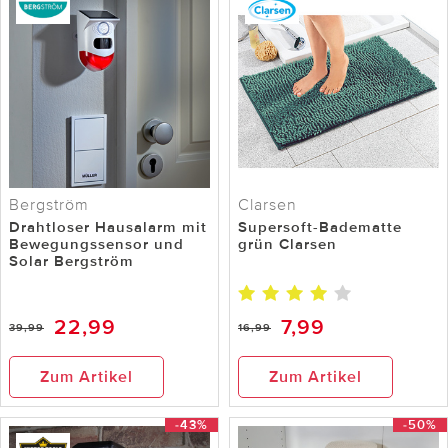
Bergström
Clarsen
Drahtloser Hausalarm mit
Supersoft-Badematte
Bewegungssensor und
grün Clarsen
Solar Bergström
22,99
7,99
39,99
16,99
Zum Artikel
Zum Artikel
-43%
-50%