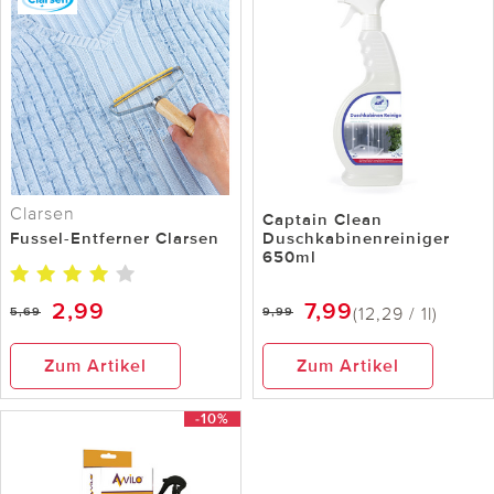
Clarsen
Captain Clean
Fussel-Entferner Clarsen
Duschkabinenreiniger
650ml
2,99
7,99
(12,29 / 1l)
5,69
9,99
Zum Artikel
Zum Artikel
-10%