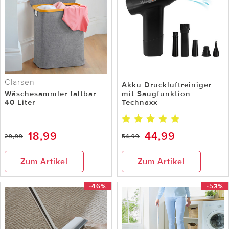
Clarsen
Akku Druckluftreiniger
Wäschesammler faltbar
mit Saugfunktion
40 Liter
Technaxx
18,99
44,99
29,99
54,99
Zum Artikel
Zum Artikel
-46%
-53%