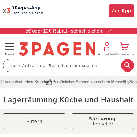
3Pagen-App
x
Zur App
Jetzt installieren
5€ oder 10€ Rabatt - schnell sichern →*
Navigation
Menü
Anmelden
Warenkorb
umschalten
nach deutschen Standards
Persönlicher Service von echten Menschen
Schnelle
Lagerräumung Küche und Haushalt
Sortierung:
Filtern
Topseller