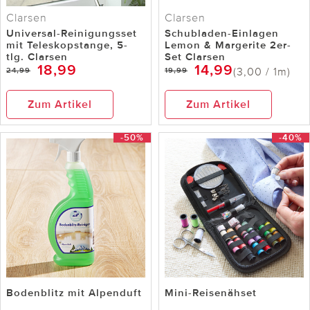
Clarsen
Clarsen
Universal-Reinigungsset
Schubladen-Einlagen
mit Teleskopstange, 5-
Lemon & Margerite 2er-
tlg. Clarsen
Set Clarsen
18,99
14,99
(3,00 / 1m)
24,99
19,99
Zum Artikel
Zum Artikel
-50%
-40%
Bodenblitz mit Alpenduft
Mini-Reisenähset