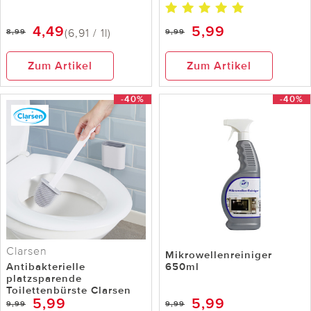
4,49
5,99
(6,91 / 1l)
8,99
9,99
Zum Artikel
Zum Artikel
-40%
-40%
Clarsen
Mikrowellenreiniger
Antibakterielle
650ml
platzsparende
Toilettenbürste Clarsen
5,99
5,99
9,99
9,99