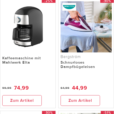
-25%
-30%
Bergström
Kaffeemaschine mit
Mahlwerk Elta
Schnurloses
Dampfbügeleisen
74,99
44,99
99,99
64,99
Zum Artikel
Zum Artikel
-30%
-51%