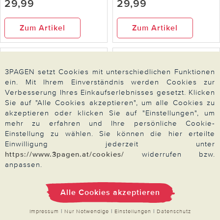
29,99
29,99
Zum Artikel
Zum Artikel
3PAGEN setzt Cookies mit unterschiedlichen Funktionen
ein. Mit Ihrem Einverständnis werden Cookies zur
Verbesserung Ihres Einkaufserlebnisses gesetzt. Klicken
Sie auf "Alle Cookies akzeptieren", um alle Cookies zu
akzeptieren oder klicken Sie auf "Einstellungen", um
mehr zu erfahren und Ihre persönliche Cookie-
Einstellung zu wählen. Sie können die hier erteilte
Einwilligung jederzeit unter
https://www.3pagen.at/cookies/
widerrufen bzw.
KAISER
Tortenbehälter
anpassen.
Brotbackform Inspiration
höhenverstellbar Ø 30 cm
Ø32 cm KAISER
METALTEX
Alle Cookies akzeptieren
34,99
39,99
Impressum
|
Nur Notwendige
|
Einstellungen
|
Datenschutz