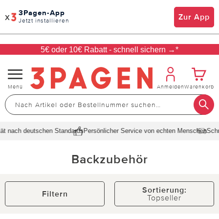
3Pagen-App
x
Zur App
Jetzt installieren
5€ oder 10€ Rabatt - schnell sichern →*
Navigation
Menü
Anmelden
Warenkorb
umschalten
ach deutschen Standards
Persönlicher Service von echten Menschen
Schnelle L
Backzubehör
Sortierung:
Filtern
Topseller