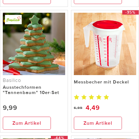
-35%
Basilico
Messbecher mit Deckel
Ausstechformen
"Tannenbaum" 10er-Set
9,99
4,49
6,99
Zum Artikel
Zum Artikel
-44%