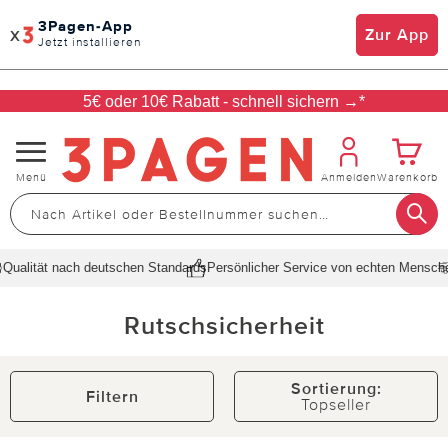
3Pagen-App
x
Zur App
Jetzt installieren
5€ oder 10€ Rabatt - schnell sichern →*
Navigation
Menü
Anmelden
Warenkorb
umschalten
Qualität nach deutschen Standards
Persönlicher Service von echten Mensch
Rutschsicherheit
Sortierung:
Filtern
Topseller