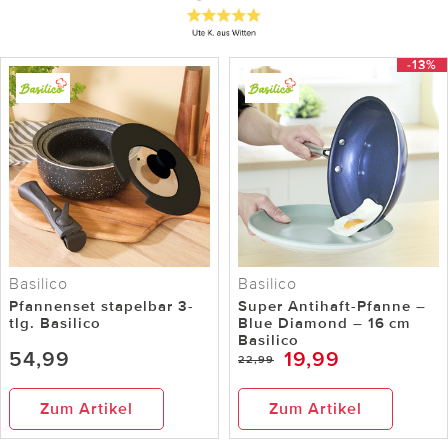
-13%
Basilico
Basilico
Pfannenset stapelbar 3-
Super Antihaft-Pfanne –
tlg. Basilico
Blue Diamond – 16 cm
Basilico
54,99
19,99
22,99
Zum Artikel
Zum Artikel