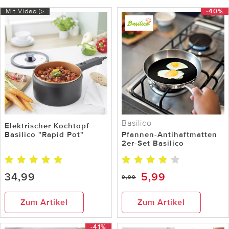
Mit Video ▷
-40%
Basilico
Elektrischer Kochtopf
Basilico "Rapid Pot"
Pfannen-Antihaftmatten
2er-Set Basilico
34,99
5,99
9,99
Zum Artikel
Zum Artikel
-41%