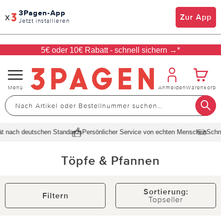
3Pagen-App
x
Zur App
Jetzt installieren
5€ oder 10€ Rabatt - schnell sichern →*
Navigation
Menü
Anmelden
Warenkorb
umschalten
ach deutschen Standards
Persönlicher Service von echten Menschen
Schnelle 
Töpfe & Pfannen
Sortierung:
Filtern
Topseller