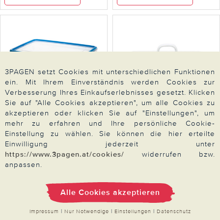
3PAGEN setzt Cookies mit unterschiedlichen Funktionen
ein. Mit Ihrem Einverständnis werden Cookies zur
Verbesserung Ihres Einkaufserlebnisses gesetzt. Klicken
Sie auf "Alle Cookies akzeptieren", um alle Cookies zu
akzeptieren oder klicken Sie auf "Einstellungen", um
mehr zu erfahren und Ihre persönliche Cookie-
EMSA
KARL KRÜGER
Einstellung zu wählen. Sie können die hier erteilte
Frischhaltedose "Clip &
Butterdose "Husum"
Einwilligung jederzeit unter
Close Maxiformat" 10,6 l
KARL KRÜGER
EMSA
https://www.3pagen.at/cookies/
widerrufen bzw.
24,99
24,99
anpassen.
Zum Artikel
Zum Artikel
Alle Cookies akzeptieren
Impressum
|
Nur Notwendige
|
Einstellungen
|
Datenschutz