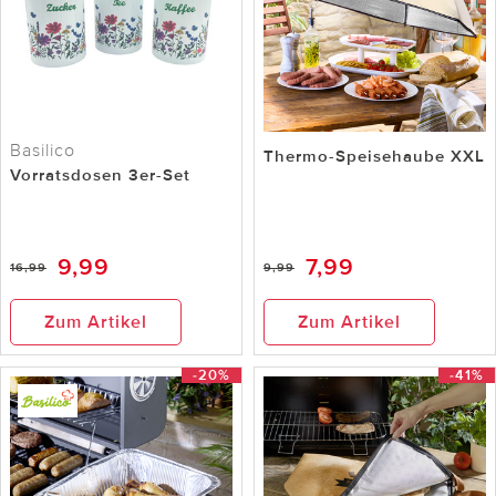
Basilico
Thermo-Speisehaube XXL
Vorratsdosen 3er-Set
9,99
7,99
16,99
9,99
Zum Artikel
Zum Artikel
-20%
-41%