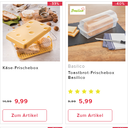
-33%
-40%
Basilico
Käse-Frischebox
Toastbrot-Frischebox
Basilico
9,99
5,99
14,99
9,99
Zum Artikel
Zum Artikel