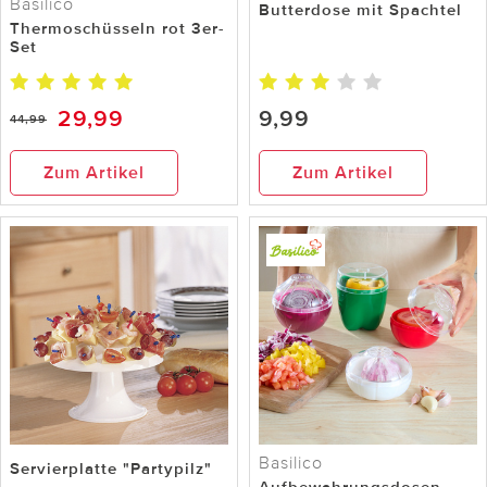
Basilico
Butterdose mit Spachtel
Thermoschüsseln rot 3er-
Set
29,99
9,99
44,99
Zum Artikel
Zum Artikel
Basilico
Servierplatte "Partypilz"