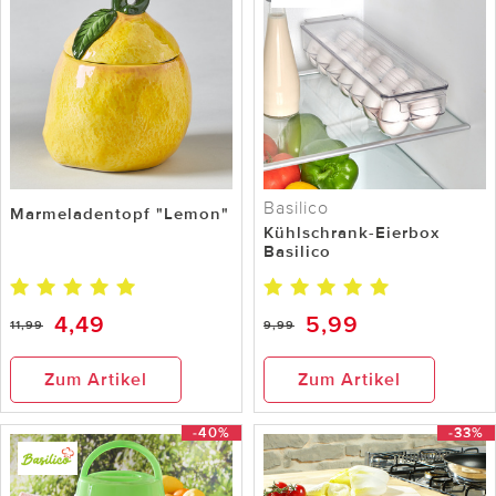
Basilico
Marmeladentopf "Lemon"
Kühlschrank-Eierbox
Basilico
4,49
5,99
11,99
9,99
Zum Artikel
Zum Artikel
-40%
-33%