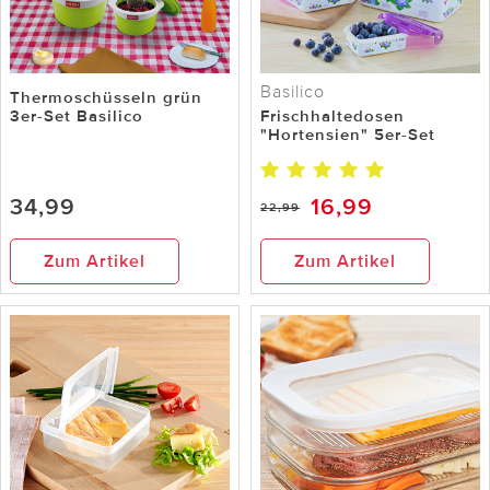
Basilico
Thermoschüsseln grün
3er-Set Basilico
Frischhaltedosen
"Hortensien" 5er-Set
34,99
16,99
22,99
Zum Artikel
Zum Artikel