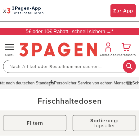
3Pagen-App
x
Zur App
Jetzt installieren
5€ oder 10€ Rabatt - schnell sichern →*
Navigation
Menü
Anmelden
Warenkorb
umschalten
ach deutschen Standards
Persönlicher Service von echten Menschen
Schnelle L
Frischhaltedosen
Sortierung:
Filtern
Topseller