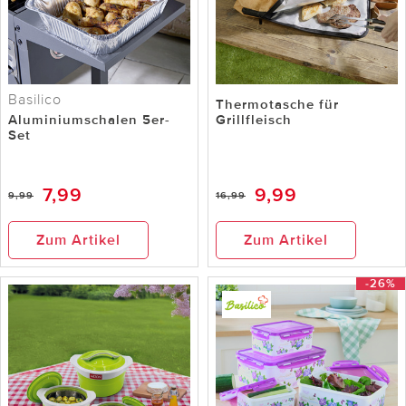
Basilico
Thermotasche für
Aluminiumschalen 5er-
Grillfleisch
Set
7,99
9,99
9,99
16,99
Zum Artikel
Zum Artikel
-26%