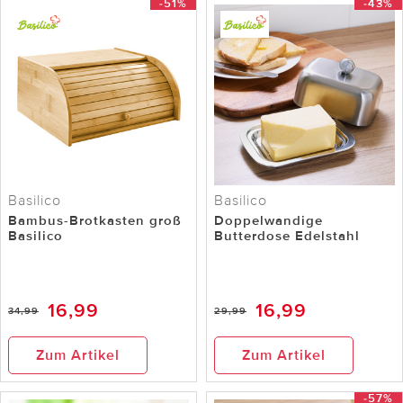
-51%
-43%
Basilico
Basilico
Bambus-Brotkasten groß
Doppelwandige
Basilico
Butterdose Edelstahl
16,99
16,99
34,99
29,99
Zum Artikel
Zum Artikel
-57%