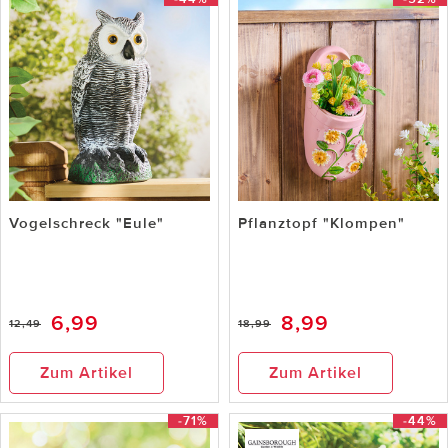
Vogelschreck "Eule"
Pflanztopf "Klompen"
6,99
8,99
12,49
18,99
Zum Artikel
Zum Artikel
-71%
-44%