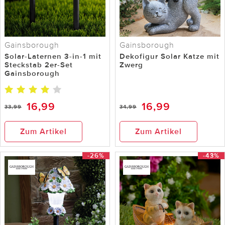
Gainsborough
Gainsborough
Solar-Laternen 3-in-1 mit
Dekofigur Solar Katze mit
Steckstab 2er-Set
Zwerg
Gainsborough
16,99
16,99
33,99
34,99
Zum Artikel
Zum Artikel
-26%
-43%