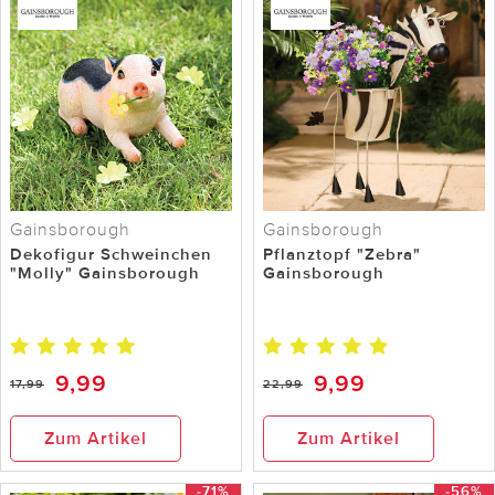
Gainsborough
Gainsborough
Dekofigur Schweinchen
Pflanztopf "Zebra"
"Molly" Gainsborough
Gainsborough
9,99
9,99
17,99
22,99
Zum Artikel
Zum Artikel
-71%
-56%