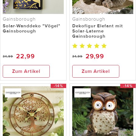
Gainsborough
Gainsborough
Solar-Wanddeko "Vögel"
Dekofigur Elefant mit
Gainsborough
Solar-Laterne
Gainsborough
22,99
29,99
34,99
34,99
Zum Artikel
Zum Artikel
-14%
-14%