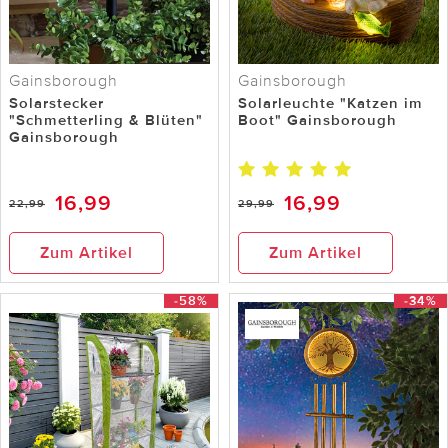
Gainsborough
Gainsborough
Solarstecker
Solarleuchte "Katzen im
"Schmetterling & Blüten"
Boot" Gainsborough
Gainsborough
16,99
16,99
22,99
29,99
Zum Artikel
Zum Artikel
-58%
-34%