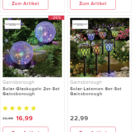
Zum Artikel
Zum Artikel
-26%
Gainsborough
Gainsborough
Solar-Glaskugeln 2er-Set
Solar-Laternen 6er-Set
Gainsborough
Gainsborough
16,99
22,99
22,99