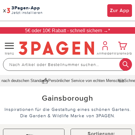
3Pagen-App
x
Zur App
Jetzt installieren
5€ oder 10€ Rabatt - schnell sichern →*
Navigation
Menü
Anmelden
Warenkorb
umschalten
h deutschen Standards
Persönlicher Service von echten Menschen
Schnelle Lie
Gainsborough
Inspirationen für die Gestaltung eines schönen Gartens.
Die Garden & Wildlife Marke von 3PAGEN.
Sortierung: