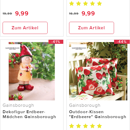
9,99
9,99
19,99
16,99
Zum Artikel
Zum Artikel
-41%
-44%
Gainsborough
Gainsborough
Dekofigur Erdbeer-
Outdoor-Kissen
Mädchen Gainsborough
"Erdbeere" Gainsborough