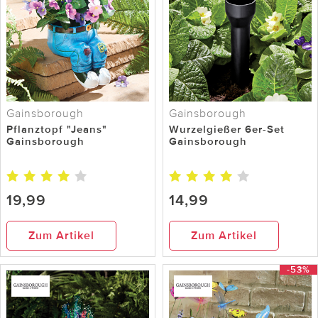
Gainsborough
Gainsborough
Pflanztopf "Jeans"
Wurzelgießer 6er-Set
Gainsborough
Gainsborough
19,99
14,99
Zum Artikel
Zum Artikel
-53%