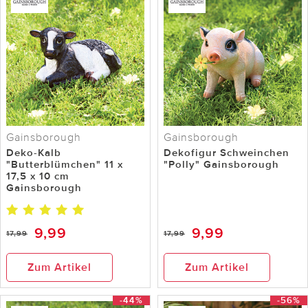
Gainsborough
Gainsborough
Deko-Kalb
Dekofigur Schweinchen
"Butterblümchen" 11 x
"Polly" Gainsborough
17,5 x 10 cm
Gainsborough
9,99
9,99
17,99
17,99
Zum Artikel
Zum Artikel
-44%
-56%