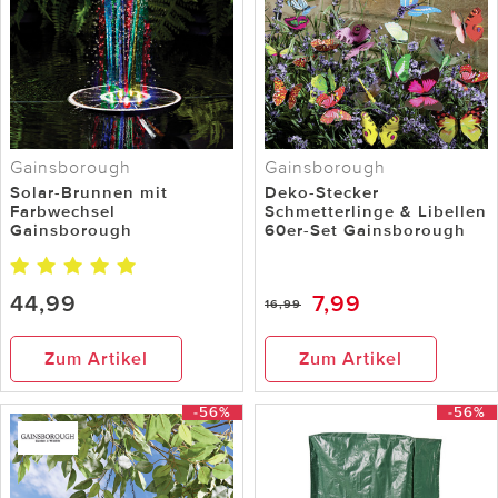
Gainsborough
Gainsborough
Solar-Brunnen mit
Deko-Stecker
Farbwechsel
Schmetterlinge & Libellen
Gainsborough
60er-Set Gainsborough
44,99
7,99
16,99
Zum Artikel
Zum Artikel
-56%
-56%