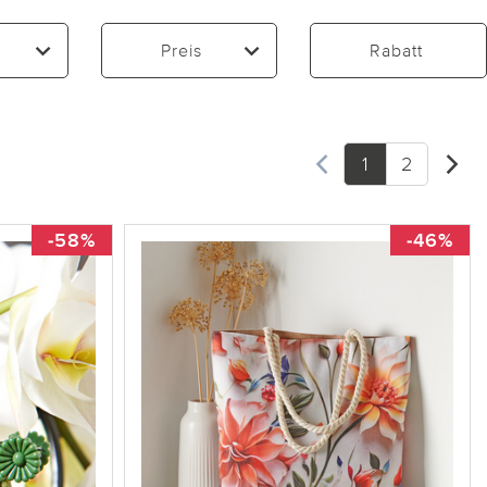
Preis
Rabatt
1
2
-58%
-46%