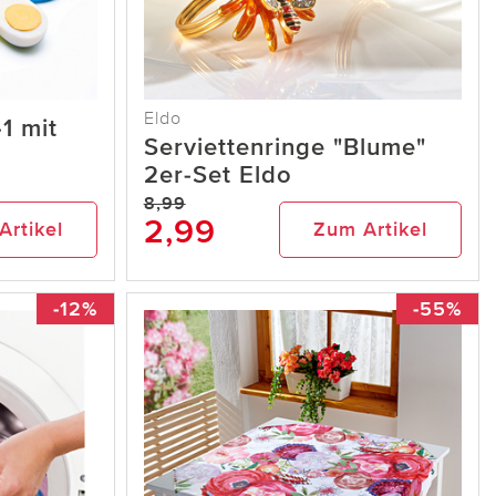
Eldo
1 mit
Serviettenringe "Blume"
2er-Set Eldo
8,99
2,99
Artikel
Zum Artikel
-12%
-55%