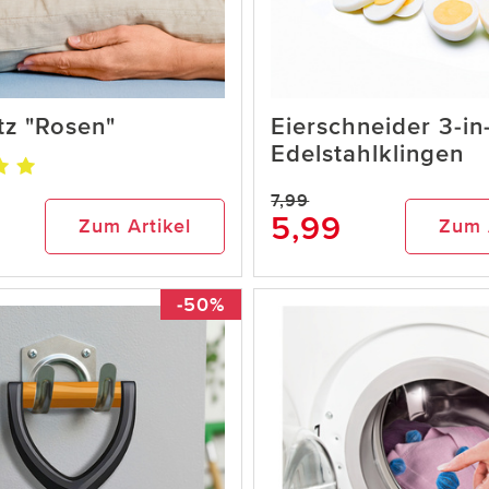
tz "Rosen"
Eierschneider 3-in-
Edelstahlklingen
7,99
5,99
Zum Artikel
Zum 
-50%