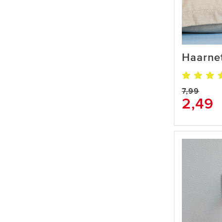
Haarne
7,99
2,49