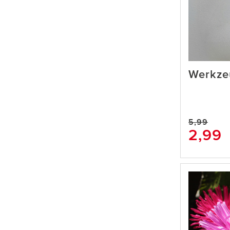
Werkze
5,99
2,99