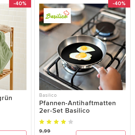
-40%
-40%
Basilico
grün
Pfannen-Antihaftmatten
2er-Set Basilico
9,99