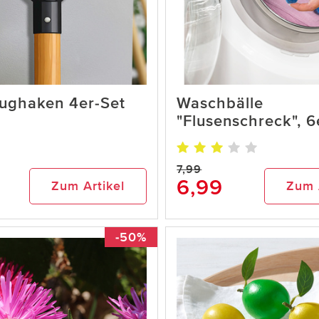
ughaken 4er-Set
Waschbälle
"Flusenschreck", 6
7,99
6,99
Zum Artikel
Zum 
-50%