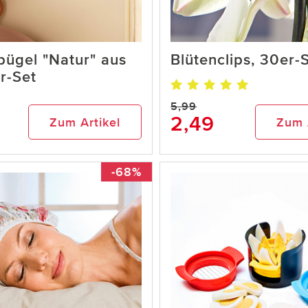
bügel "Natur" aus
Blütenclips, 30er-
r-Set
5,99
2,49
Zum Artikel
Zum 
-68%