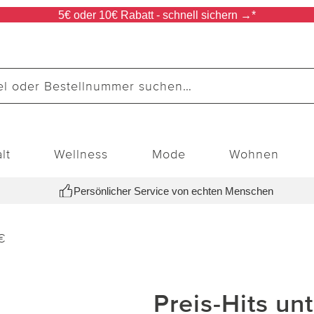
5€ oder 10€ Rabatt - schnell sichern →*
lt
Wellness
Mode
Wohnen
Persönlicher Service von echten Menschen
€
Preis-Hits un