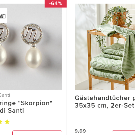
-64%
Santi
Gästehandtücher 
ringe "Skorpion"
35x35 cm, 2er-Set
di Santi
9,99