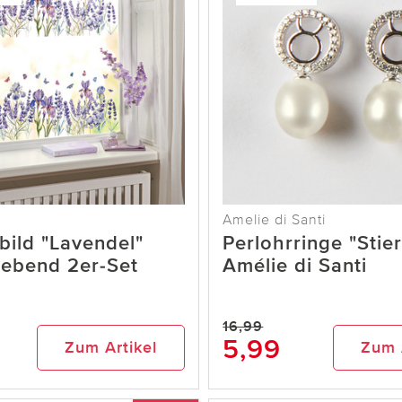
Amelie di Santi
bild "Lavendel"
Perlohrringe "Stier
lebend 2er-Set
Amélie di Santi
16,99
5,99
Zum Artikel
Zum 