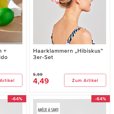
n +
Haarklammern „Hibiskus”
ldo
3er-Set
5,99
4,49
Artikel
Zum Artikel
-64%
-64%