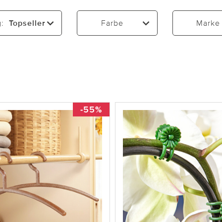
g:
Topseller
Farbe
Marke
-55%