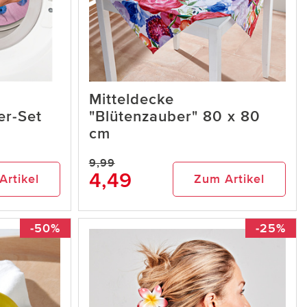
Mitteldecke
er-Set
"Blütenzauber" 80 x 80
cm
9,99
4,49
Artikel
Zum Artikel
-50%
-25%