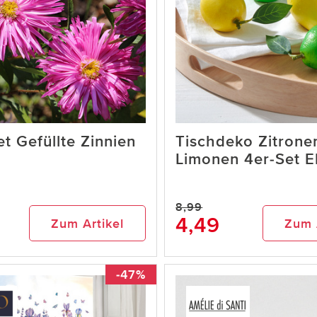
et Gefüllte Zinnien
Tischdeko Zitrone
Limonen 4er-Set E
8,99
4,49
Zum Artikel
Zum 
-47%