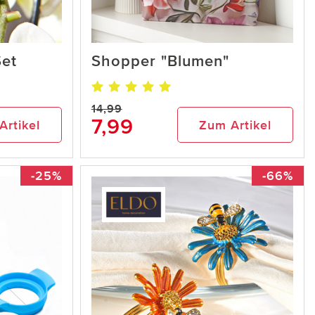
Set
Shopper "Blumen"
14,99
7,99
Artikel
Zum Artikel
-25%
-66%