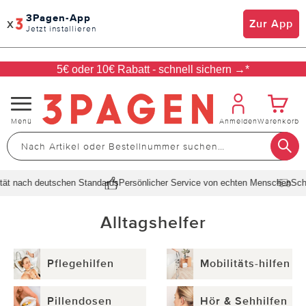
3Pagen-App
x
Zur App
Jetzt installieren
5€ oder 10€ Rabatt - schnell sichern →*
Navigation
Menü
Anmelden
Warenkorb
umschalten
ch deutschen Standards
Persönlicher Service von echten Menschen
Schnelle L
Alltagshelfer
Pflegehilfen
Mobilitäts-hilfen
Pillendosen
Hör & Sehhilfen