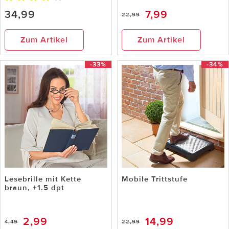
34,99
7,99
22,99
Zum Artikel
Zum Artikel
-33%
-34%
Lesebrille mit Kette
Mobile Trittstufe
braun, +1.5 dpt
2,99
14,99
4,49
22,99