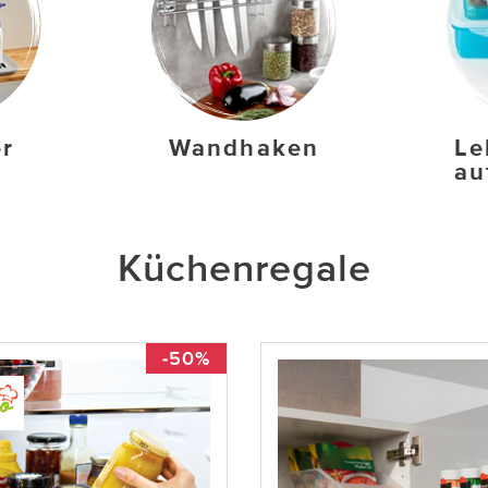
r
Wandhaken
Le
au
Küchenregale
-50%