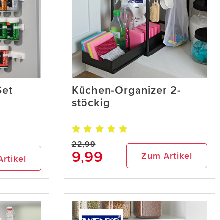
Set
Küchen-Organizer 2-
stöckig
22,99
9,99
Zum Artikel
rtikel