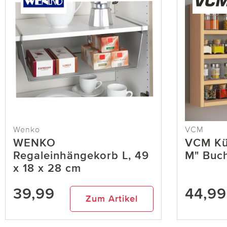
Wenko
VCM
WENKO
VCM Küc
Regaleinhängekorb L, 49
M" Buc
x 18 x 28 cm
39,99
44,99
Zum Artikel