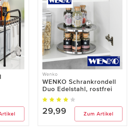
Wenko
l
WENKO Schrankrondell
Duo Edelstahl, rostfrei
29,99
rtikel
Zum Artikel