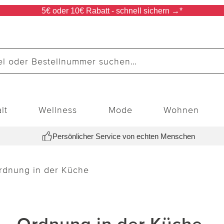
5€ oder 10€ Rabatt - schnell sichern →*
lt
Wellness
Mode
Wohnen
Persönlicher Service von echten Menschen
rdnung in der Küche