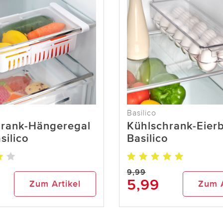
Basilico
hrank-Hängeregal
Kühlschrank-Eier
silico
Basilico
9,99
5,99
Zum Artikel
Zum A