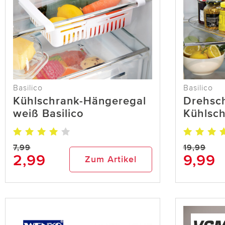
Basilico
Basilico
Kühlschrank-Hängeregal
Drehsch
weiß Basilico
Kühlsch
7,99
19,99
2,99
9,99
Zum Artikel