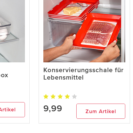
Konservierungsschale für
box
Lebensmittel
9,99
rtikel
Zum Artikel