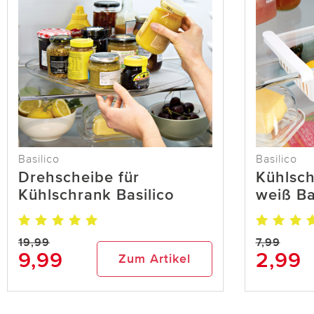
Basilico
Basilico
Drehscheibe für
Kühlsc
Kühlschrank Basilico
weiß Ba
19,99
7,99
9,99
2,99
Zum Artikel