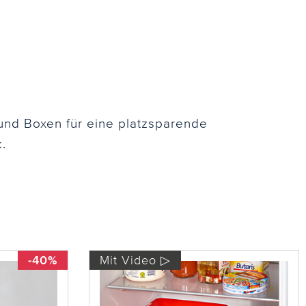
 und Boxen für eine platzsparende
.
-40%
Mit Video ▷