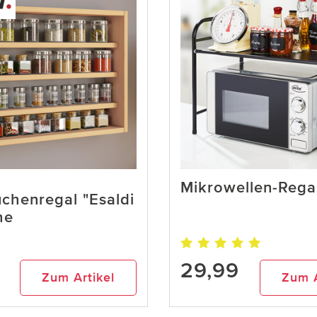
Mikrowellen-Rega
henregal "Esaldi
he
29,99
Zum Artikel
Zum A