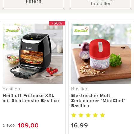
Filtern
Topseller
-50%
Basilico
Basilico
Heißluft-Fritteuse XXL
Elektrischer Multi-
mit Sichtfenster Basilico
Zerkleinerer "MiniChef"
Basilico
109,00
16,99
219,00