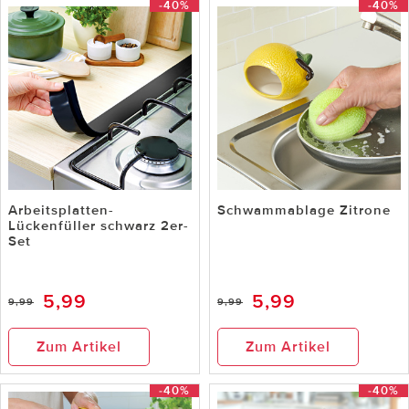
-40%
-40%
Arbeitsplatten-
Schwammablage Zitrone
Lückenfüller schwarz 2er-
Set
5,99
5,99
9,99
9,99
Zum Artikel
Zum Artikel
-40%
-40%