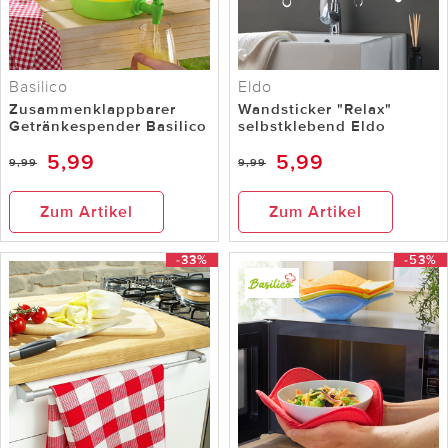
Basilico
Eldo
Zusammenklappbarer
Wandsticker "Relax"
Getränkespender Basilico
selbstklebend Eldo
5,99
5,99
9,99
9,99
Zum Artikel
Zum Artikel
-33%
-53%