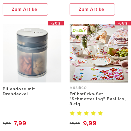
Zum Artikel
Zum Artikel
-20%
-66%
Basilico
Pillendose mit
Drehdeckel
Frühstücks-Set
"Schmetterling" Basilico,
3-tlg.
7,99
9,99
9,99
29,99