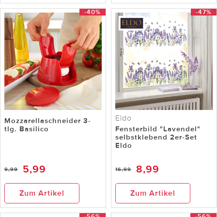
-40%
-47%
Eldo
Mozzarellaschneider 3-
tlg. Basilico
Fensterbild "Lavendel"
selbstklebend 2er-Set
Eldo
5,99
8,99
9,99
16,99
Zum Artikel
Zum Artikel
-56%
-56%