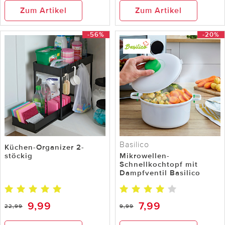
Zum Artikel
Zum Artikel
-56%
-20%
Basilico
Küchen-Organizer 2-
stöckig
Mikrowellen-
Schnellkochtopf mit
Dampfventil Basilico
9,99
7,99
22,99
9,99