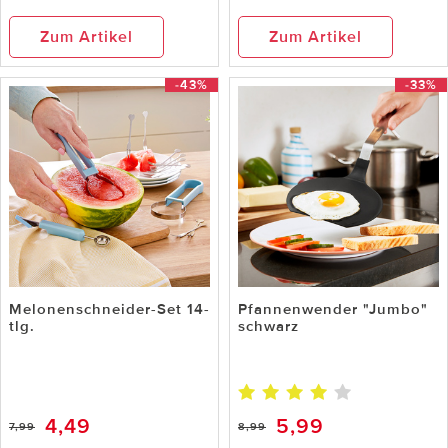
Zum Artikel
Zum Artikel
-43%
-33%
Melonenschneider-Set 14-
Pfannenwender "Jumbo"
tlg.
schwarz
4,49
5,99
7,99
8,99