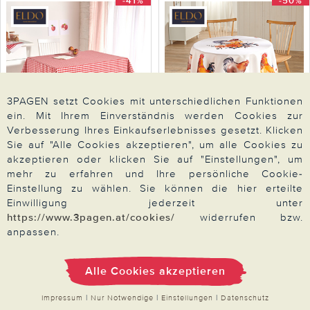
-41%
-50%
3PAGEN setzt Cookies mit unterschiedlichen Funktionen
ein. Mit Ihrem Einverständnis werden Cookies zur
Verbesserung Ihres Einkaufserlebnisses gesetzt. Klicken
Sie auf "Alle Cookies akzeptieren", um alle Cookies zu
Eldo
Eldo
akzeptieren oder klicken Sie auf "Einstellungen", um
Karo-Tischdecke rot-weiß
Tischdecke "Hahn" Ø 140
mehr zu erfahren und Ihre persönliche Cookie-
132x132cm Eldo
cm Eldo
Einstellung zu wählen. Sie können die hier erteilte
Einwilligung jederzeit unter
https://www.3pagen.at/cookies/
widerrufen bzw.
9,99
9,99
16,99
19,99
anpassen.
Zum Artikel
Zum Artikel
Alle Cookies akzeptieren
-56%
-44%
Impressum
|
Nur Notwendige
|
Einstellungen
|
Datenschutz