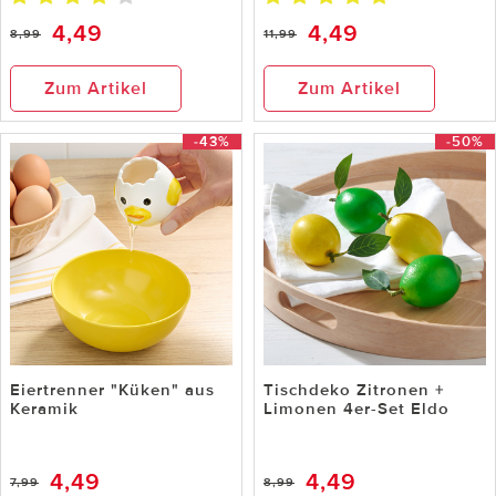
4,49
4,49
8,99
11,99
Zum Artikel
Zum Artikel
-43%
-50%
Eiertrenner "Küken" aus
Tischdeko Zitronen +
Keramik
Limonen 4er-Set Eldo
4,49
4,49
7,99
8,99