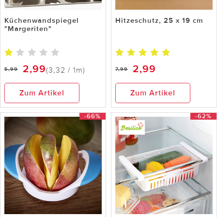
Küchenwandspiegel
Hitzeschutz, 25 x 19 cm
"Margeriten"
2,99
2,99
(3,32 / 1m)
5,99
7,99
Zum Artikel
Zum Artikel
-66%
-62%