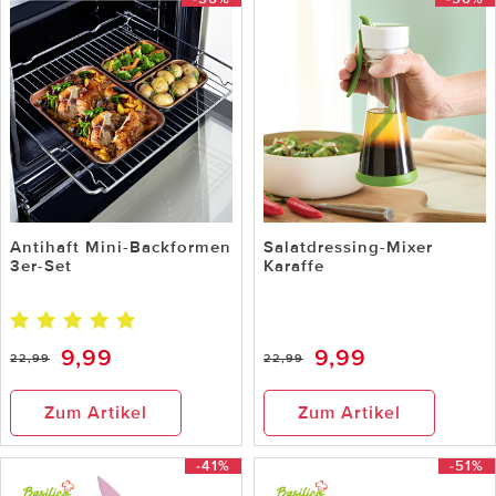
Antihaft Mini-Backformen
Salatdressing-Mixer
3er-Set
Karaffe
9,99
9,99
22,99
22,99
Zum Artikel
Zum Artikel
-41%
-51%