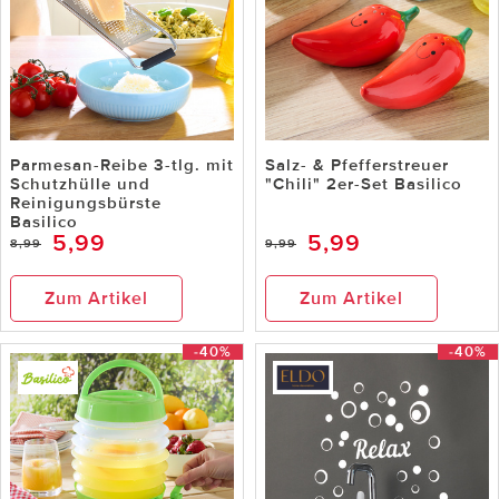
Parmesan-Reibe 3-tlg. mit
Salz- & Pfefferstreuer
Schutzhülle und
"Chili" 2er-Set Basilico
Reinigungsbürste
Basilico
5,99
5,99
8,99
9,99
Zum Artikel
Zum Artikel
-40%
-40%