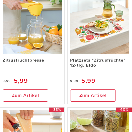
Zitrusfruchtpresse
Platzsets "Zitrusfrüchte"
12-tlg. Eldo
5,99
5,99
9,99
9,99
Zum Artikel
Zum Artikel
-33%
-40%