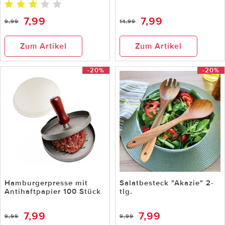
7,99
7,99
9,99
14,99
Zum Artikel
Zum Artikel
-20%
-20%
Hamburgerpresse mit
Salatbesteck "Akazie" 2-
Antihaftpapier 100 Stück
tlg.
7,99
7,99
9,99
9,99