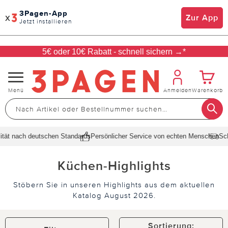
3Pagen-App
x
Zur App
Jetzt installieren
5€ oder 10€ Rabatt - schnell sichern →*
Navigation
Menü
Anmelden
Warenkorb
umschalten
ach deutschen Standards
Persönlicher Service von echten Menschen
Schnelle L
Küchen-Highlights
Stöbern Sie in unseren Highlights aus dem aktuellen
Katalog August 2026.
Sortierung: