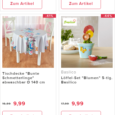
Zum Artikel
Zum Artikel
-41%
-44%
Basilico
Tischdecke "Bunte
Schmetterlinge"
Löffel-Set "Blumen" 5-tlg.
abwaschbar Ø 140 cm
Basilico
9,99
9,99
16,99
17,99