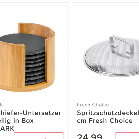
K
Fresh Choice
hiefer-Untersetzer
Spritzschutzdecke
ilig in Box
cm Fresh Choice
ARK
9
24,99