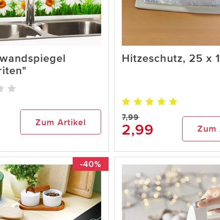
wandspiegel
Hitzeschutz, 25 x 
iten"
7,99
Zum Artikel
2,99
Zum 
-40%