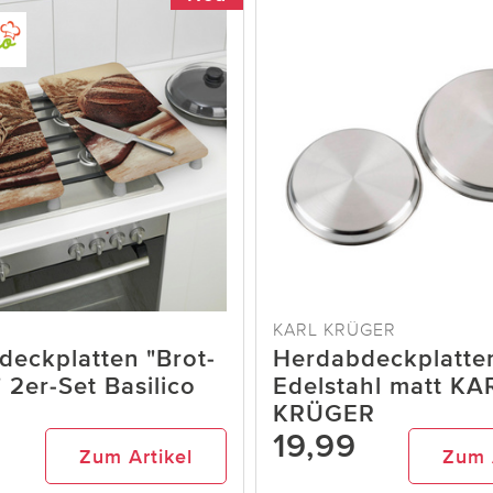
KARL KRÜGER
eckplatten "Brot-
Herdabdeckplatten
 2er-Set Basilico
Edelstahl matt KA
KRÜGER
9
19,99
Zum Artikel
Zum 