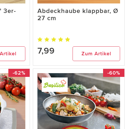
" 3er-
Abdeckhaube klappbar, Ø
27 cm
7,99
Artikel
Zum Artikel
-62%
-60%