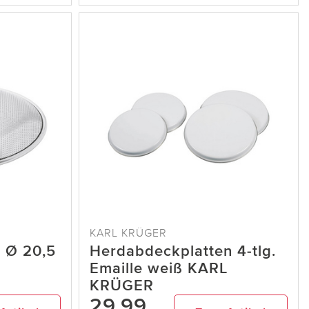
KARL KRÜGER
l Ø 20,5
Herdabdeckplatten 4-tlg.
Emaille weiß KARL
KRÜGER
29,99