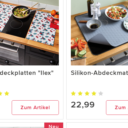
eckplatten "Ilex"
Silikon-Abdeckma
22,99
Zum Artikel
Zum 
Neu