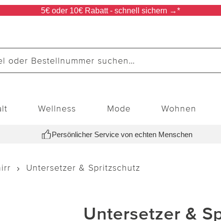
5€ oder 10€ Rabatt - schnell sichern →*
lt
Wellness
Mode
Wohnen
Persönlicher Service von echten Menschen
irr
Untersetzer & Spritzschutz
Untersetzer & Sp