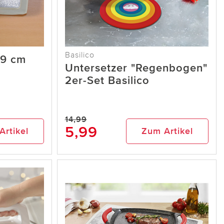
Basilico
19 cm
Untersetzer "Regenbogen"
2er-Set Basilico
14,99
5,99
Artikel
Zum Artikel