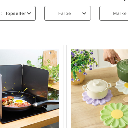
g:
Topseller
Farbe
Marke