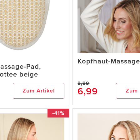
Kopfhaut-Massage
assage-Pad,
rottee beige
8,99
6,99
Zum Artikel
Zum 
-41%