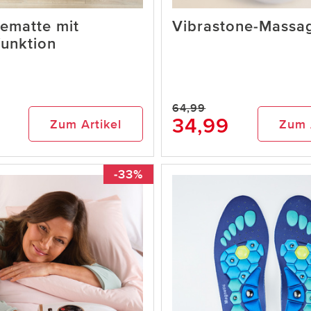
ematte mit
Vibrastone-Massa
unktion
64,99
34,99
Zum Artikel
Zum 
-33%