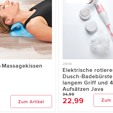
Java
-Massagekissen
Elektrische rotier
Dusch-Badebürste
langem Griff und 
Aufsätzen Java
34,99
22,99
Zum 
Zum Artikel