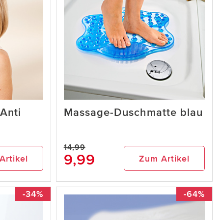
Anti
Massage-Duschmatte blau
14,99
9,99
Artikel
Zum Artikel
-34%
-64%