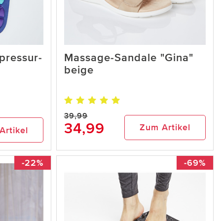
pressur-
Massage-Sandale "Gina"
beige
39,99
34,99
Zum Artikel
Artikel
-22%
-69%