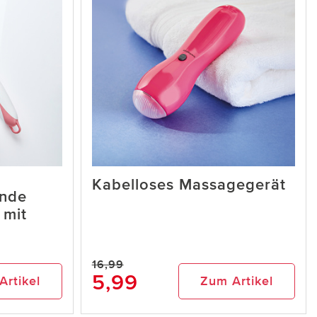
Kabelloses Massagegerät
ende
 mit
4
16,99
5,99
Artikel
Zum Artikel