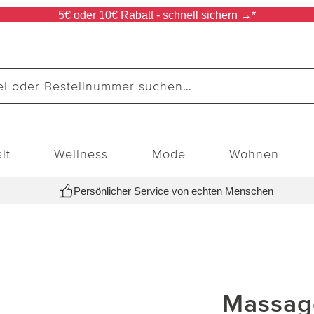
5€ oder 10€ Rabatt - schnell sichern →*
lt
Wellness
Mode
Wohnen
Persönlicher Service von echten Menschen
Massag