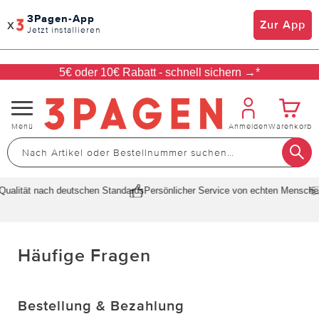
3Pagen-App
x
Zur App
Jetzt installieren
5€ oder 10€ Rabatt - schnell sichern →*
Navigation
Menü
Anmelden
Warenkorb
umschalten
alität nach deutschen Standards
Persönlicher Service von echten Menschen
Häufige Fragen
Bestellung & Bezahlung