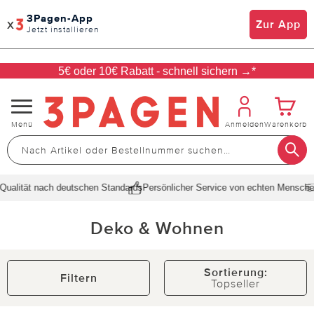
3Pagen-App
x
Zur App
Jetzt installieren
5€ oder 10€ Rabatt - schnell sichern →*
Navigation
Menü
Anmelden
Warenkorb
umschalten
ualität nach deutschen Standards
Persönlicher Service von echten Menschen
Deko & Wohnen
Sortierung:
Filtern
Topseller