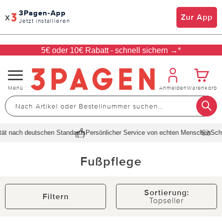
3Pagen-App
x
Zur App
Jetzt installieren
5€ oder 10€ Rabatt - schnell sichern →*
Navigation
Menü
Anmelden
Warenkorb
umschalten
ach deutschen Standards
Persönlicher Service von echten Menschen
Schnelle 
Fußpflege
Sortierung:
Filtern
Topseller