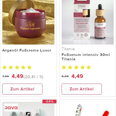
Titania
Arganöl Fußcreme Luxor
Fußserum intensiv 30ml
Titania
4,49
4,49
(20,41 / 1l)
7,99
9,99
Zum Artikel
Zum Artikel
-64%