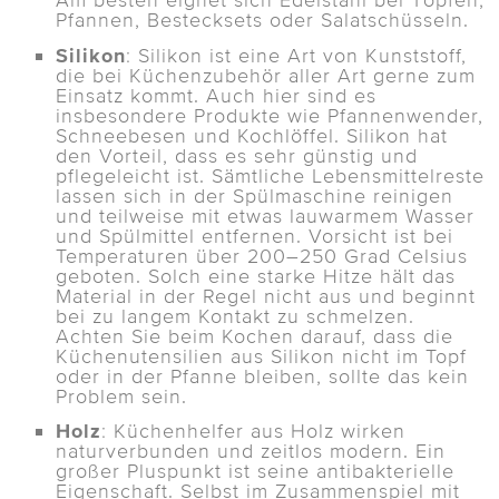
Am besten eignet sich Edelstahl bei Töpfen,
Pfannen, Bestecksets oder Salatschüsseln.
Silikon
: Silikon ist eine Art von Kunststoff,
die bei Küchenzubehör aller Art gerne zum
Einsatz kommt. Auch hier sind es
insbesondere Produkte wie Pfannenwender,
Schneebesen und Kochlöffel. Silikon hat
den Vorteil, dass es sehr günstig und
pflegeleicht ist. Sämtliche Lebensmittelreste
lassen sich in der Spülmaschine reinigen
und teilweise mit etwas lauwarmem Wasser
und Spülmittel entfernen. Vorsicht ist bei
Temperaturen über 200–250 Grad Celsius
geboten. Solch eine starke Hitze hält das
Material in der Regel nicht aus und beginnt
bei zu langem Kontakt zu schmelzen.
Achten Sie beim Kochen darauf, dass die
Küchenutensilien aus Silikon nicht im Topf
oder in der Pfanne bleiben, sollte das kein
Problem sein.
Holz
: Küchenhelfer aus Holz wirken
naturverbunden und zeitlos modern. Ein
großer Pluspunkt ist seine antibakterielle
Eigenschaft. Selbst im Zusammenspiel mit