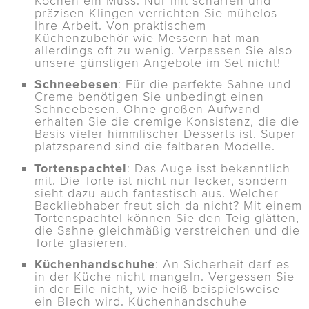
Kochen ein Muss. Nur mit scharfen und
präzisen Klingen verrichten Sie mühelos
Ihre Arbeit. Von praktischem
Küchenzubehör wie Messern hat man
allerdings oft zu wenig. Verpassen Sie also
unsere günstigen Angebote im Set nicht!
Schneebesen
: Für die perfekte Sahne und
Creme benötigen Sie unbedingt einen
Schneebesen. Ohne großen Aufwand
erhalten Sie die cremige Konsistenz, die die
Basis vieler himmlischer Desserts ist. Super
platzsparend sind die faltbaren Modelle.
Tortenspachtel
: Das Auge isst bekanntlich
mit. Die Torte ist nicht nur lecker, sondern
sieht dazu auch fantastisch aus. Welcher
Backliebhaber freut sich da nicht? Mit einem
Tortenspachtel können Sie den Teig glätten,
die Sahne gleichmäßig verstreichen und die
Torte glasieren.
Küchenhandschuhe
: An Sicherheit darf es
in der Küche nicht mangeln. Vergessen Sie
in der Eile nicht, wie heiß beispielsweise
ein Blech wird. Küchenhandschuhe