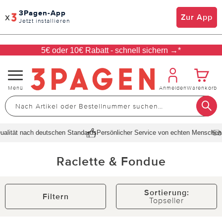
3Pagen-App
x
Zur App
Jetzt installieren
5€ oder 10€ Rabatt - schnell sichern →*
Navigation
Menü
Anmelden
Warenkorb
umschalten
lität nach deutschen Standards
Persönlicher Service von echten Menschen
Sc
Raclette & Fondue
Sortierung:
Filtern
Topseller