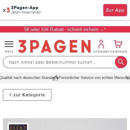
3Pagen-App
x
Zur App
Jetzt installieren
5€ oder 10€ Rabatt - schnell sichern →*
Navigation
Menü
Anmelden
Warenkorb
umschalten
alität nach deutschen Standards
Persönlicher Service von echten Menschen
S
zur Kategorie