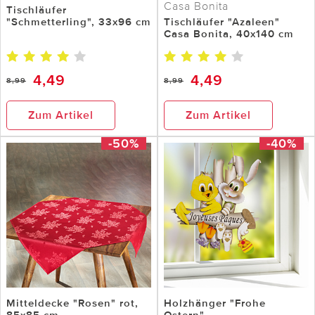
Casa Bonita
Tischläufer
"Schmetterling", 33x96 cm
Tischläufer "Azaleen"
Casa Bonita, 40x140 cm
4,49
4,49
8,99
8,99
Zum Artikel
Zum Artikel
-50%
-40%
Mitteldecke "Rosen" rot,
Holzhänger "Frohe
85x85 cm
Ostern"