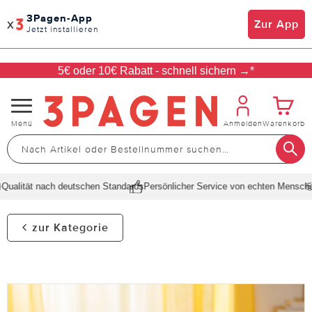
3Pagen-App
x
Zur App
Jetzt installieren
5€ oder 10€ Rabatt - schnell sichern →*
Navigation
Menü
Anmelden
Warenkorb
umschalten
alität nach deutschen Standards
Persönlicher Service von echten Menschen
zur Kategorie