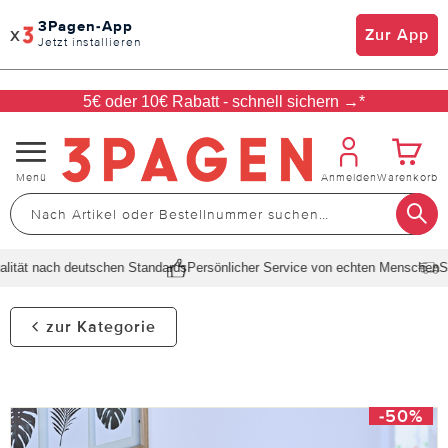
3Pagen-App
x
Zur App
Jetzt installieren
5€ oder 10€ Rabatt - schnell sichern →*
Navigation
Menü
Anmelden
Warenkorb
umschalten
tät nach deutschen Standards
Persönlicher Service von echten Menschen
Schn
zur Kategorie
-50%