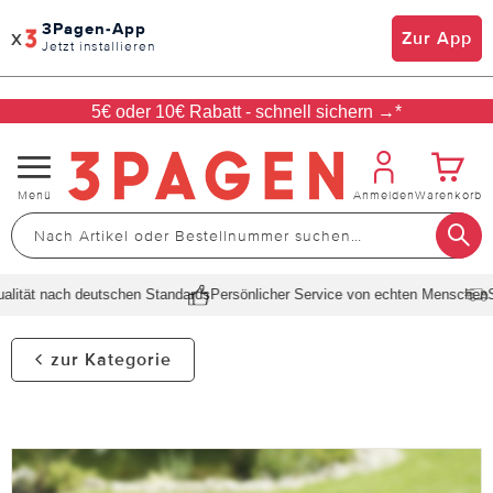
3Pagen-App
x
Zur App
Jetzt installieren
5€ oder 10€ Rabatt - schnell sichern →*
Navigation
Menü
Anmelden
Warenkorb
umschalten
ität nach deutschen Standards
Persönlicher Service von echten Menschen
Sch
zur Kategorie