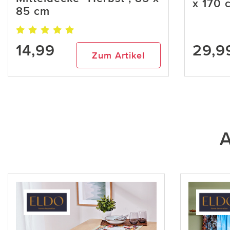
x 170 
85 cm
14,99
29,9
Zum Artikel
A