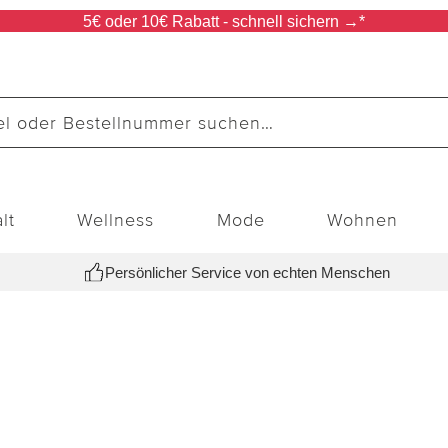
5€ oder 10€ Rabatt - schnell sichern →*
lt
Wellness
Mode
Wohnen
Persönlicher Service von echten Menschen