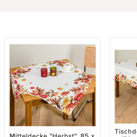
Tischd
Mitteldecke "Herbst", 85 x