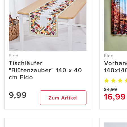
Eldo
Eldo
Tischläufer
Vorhan
"Blütenzauber" 140 x 40
140x140
cm Eldo
34,99
9,99
16,99
Zum Artikel