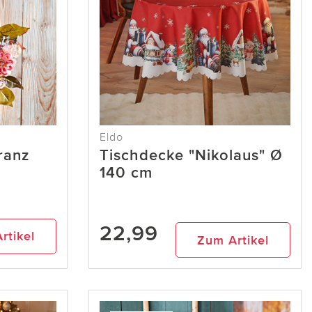
Eldo
ranz
Tischdecke "Nikolaus" Ø
140 cm
22,99
rtikel
Zum Artikel