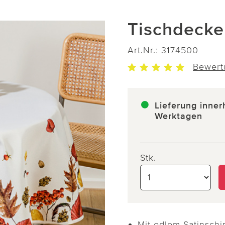
Tischdecke
Art.Nr.:
3174500
Bewert
Lieferung inner
Werktagen
Stk.
Mit edlem Satinsch