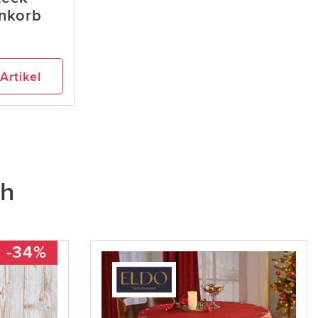
ankorb
Artikel
ch
-34%