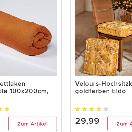
ettlaken
Velours-Hochsitzk
otta 100x200cm,
goldfarben Eldo
9
29,99
Zum Artikel
Zum A