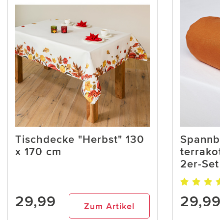
Tischdecke "Herbst" 130
Spannb
x 170 cm
terrak
2er-Set
29,99
29,9
Zum Artikel