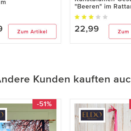
cm
"Beeren" im Ratt
9
22,99
Zum Artikel
Zum 
ndere Kunden kauften au
-51%