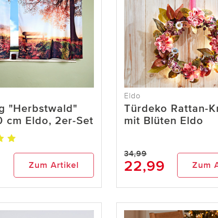
Eldo
g "Herbstwald"
Türdeko Rattan-K
 cm Eldo, 2er-Set
mit Blüten Eldo
34,99
22,99
Zum Artikel
Zum A