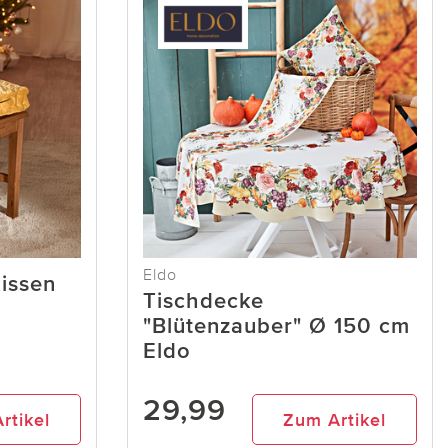
Eldo
issen
Tischdecke
"Blütenzauber" Ø 150 cm
Eldo
29,99
rtikel
Zum Artikel