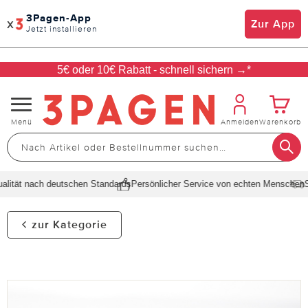
3Pagen-App
x
Zur App
Jetzt installieren
5€ oder 10€ Rabatt - schnell sichern →*
Navigation
Menü
Anmelden
Warenkorb
umschalten
ität nach deutschen Standards
Persönlicher Service von echten Menschen
Sch
zur Kategorie