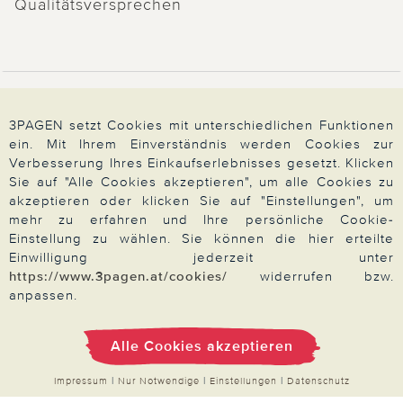
Qualitätsversprechen
Zahlung & Versand
3PAGEN setzt Cookies mit unterschiedlichen Funktionen
ein. Mit Ihrem Einverständnis werden Cookies zur
Verbesserung Ihres Einkaufserlebnisses gesetzt. Klicken
Über 3PAGEN
Sie auf "Alle Cookies akzeptieren", um alle Cookies zu
akzeptieren oder klicken Sie auf "Einstellungen", um
mehr zu erfahren und Ihre persönliche Cookie-
Wir beraten Sie gern
Einstellung zu wählen. Sie können die hier erteilte
Einwilligung jederzeit unter
https://www.3pagen.at/cookies/
widerrufen bzw.
anpassen.
Impressum
|
AGB
|
Datenschutz
|
Cookies
Alle Preise in Euro, inkl. der gesetzlichen MwSt.
Alle Cookies akzeptieren
© 2026 3PAGEN
Impressum
|
Nur Notwendige
|
Einstellungen
|
Datenschutz