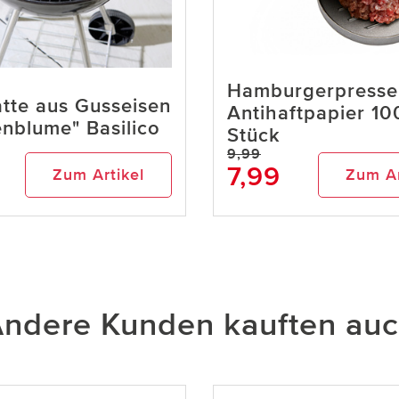
Hamburgerpresse
latte aus Gusseisen
Antihaftpapier 10
nblume" Basilico
Stück
9,99
7,99
Zum Artikel
Zum Ar
ndere Kunden kauften au