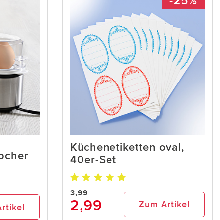
-25%
Küchenetiketten oval,
kocher
40er-Set
3,99
2,99
Zum Artikel
rtikel