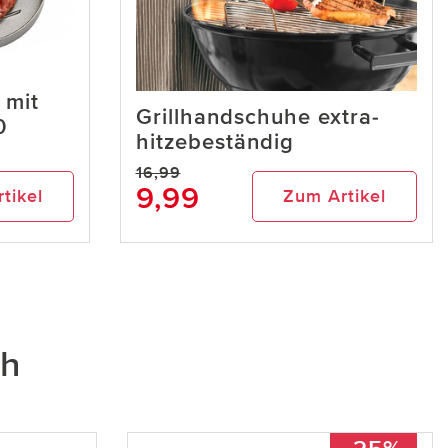
 mit
Grillhandschuhe extra-
0
hitzebeständig
16,99
9,99
tikel
Zum Artikel
ch