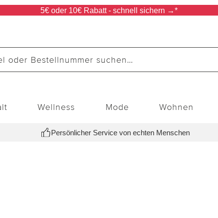
5€ oder 10€ Rabatt - schnell sichern →*
lt
Wellness
Mode
Wohnen
Persönlicher Service von echten Menschen