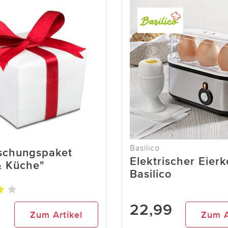
Basilico
schungspaket
Elektrischer Eier
& Küche"
Basilico
22,99
Zum Artikel
Zum A