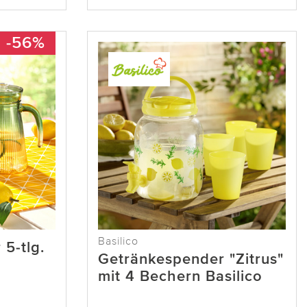
-56%
Basilico
 5-tlg.
Getränkespender "Zitrus"
mit 4 Bechern Basilico