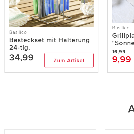
Basilico
Basilico
Grillp
Besteckset mit Halterung
"Sonne
24-tlg.
16,99
34,99
9,99
Zum Artikel
A