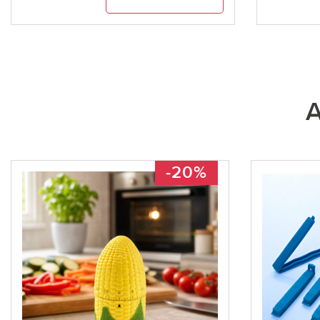
A
-20%