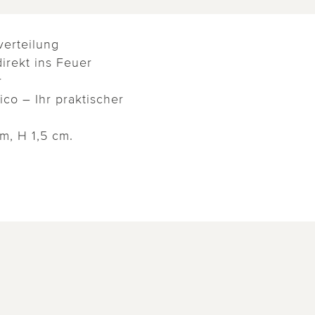
verteilung
direkt ins Feuer
r
ilico – Ihr praktischer
m, H 1,5 cm.