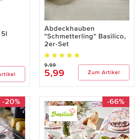
Abdeckhauben
 5l
"Schmetterling" Basilico,
2er-Set
9,99
5,99
Zum Artikel
rtikel
-20%
-66%