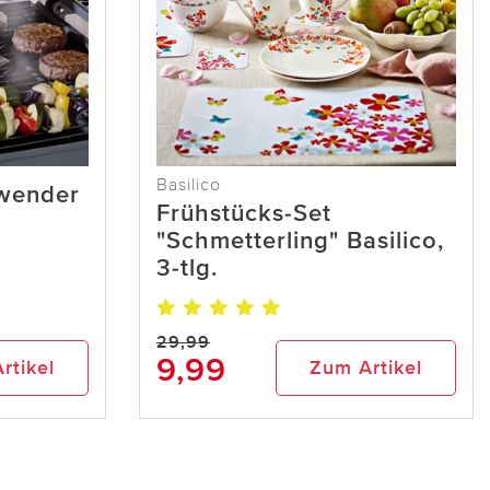
Basilico
lwender
Frühstücks-Set
"Schmetterling" Basilico,
3-tlg.
29,99
9,99
rtikel
Zum Artikel