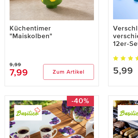
Küchentimer
Verschl
"Maiskolben"
versch
12er-Se
9,99
5,99
7,99
Zum Artikel
-40%