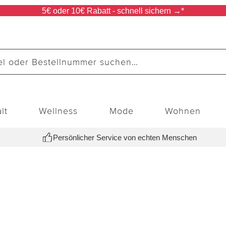
5€ oder 10€ Rabatt - schnell sichern →*
lt
Wellness
Mode
Wohnen
Persönlicher Service von echten Menschen