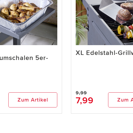
XL Edelstahl-Gril
iumschalen 5er-
9,99
7,99
Zum Artikel
Zum A