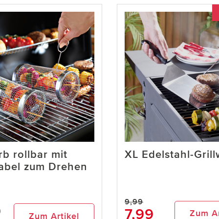
rb rollbar mit
XL Edelstahl-Gril
Gabel zum Drehen
9,99
9
7,99
Zum Ar
Zum Artikel