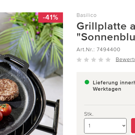
Basilico
-41%
Grillplatte
"Sonnenblu
Art.Nr.:
7494400
Bewert
Lieferung inner
Werktagen
Stk.