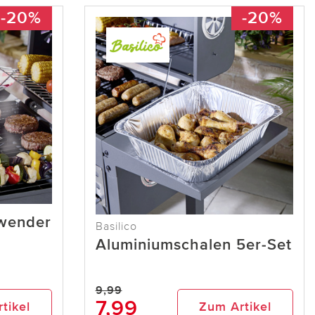
-20%
-20%
lwender
Basilico
Aluminiumschalen 5er-Set
9,99
7,99
tikel
Zum Artikel