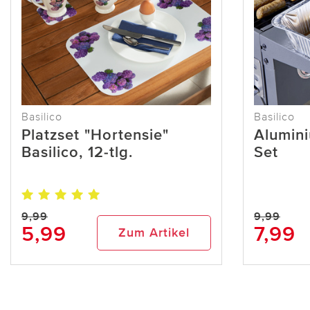
Basilico
Basilico
Platzset "Hortensie"
Alumin
Basilico, 12-tlg.
Set
9,99
9,99
5,99
7,99
Zum Artikel