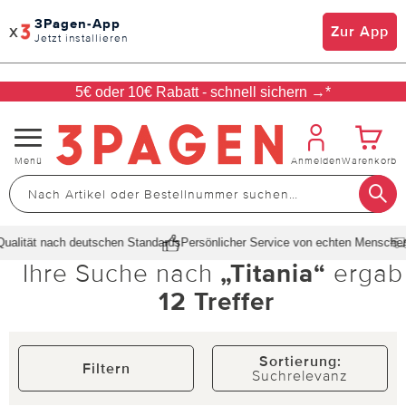
3Pagen-App
x
Zur App
Jetzt installieren
5€ oder 10€ Rabatt - schnell sichern →*
Navigation
Menü
Anmelden
Warenkorb
umschalten
alität nach deutschen Standards
Persönlicher Service von echten Menschen
Ihre Suche nach
„Titania“
erga
12 Treffer
Sortierung:
Filtern
Suchrelevanz