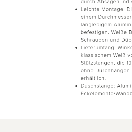
durch Absägen indiv
Leichte Montage: D
einem Durchmesser 
langlebigem Alumini
befestigen. Weiße 
Schrauben und Dübe
Lieferumfang: Wink
klassischem Weiß 
Stützstangen, die f
ohne Durchhängen 
erhältlich.
Duschstange: Alumi
Eckelemente/Wandbe