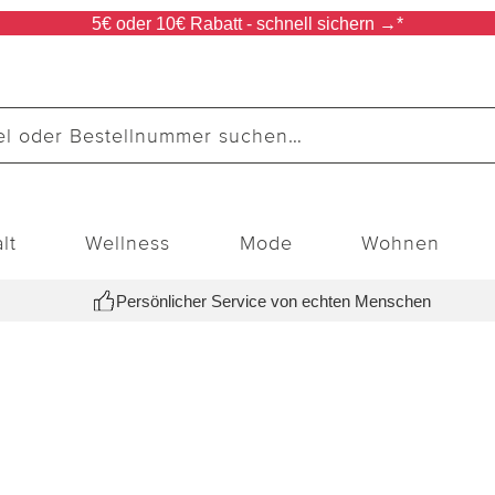
5€ oder 10€ Rabatt - schnell sichern →*
lt
Wellness
Mode
Wohnen
Persönlicher Service von echten Menschen