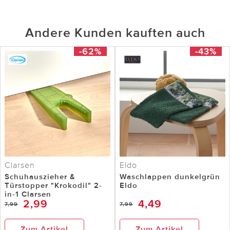
Andere Kunden kauften auch
-62%
-43%
Clarsen
Eldo
Schuhauszieher &
Waschlappen dunkelgrün
Türstopper "Krokodil" 2-
Eldo
in-1 Clarsen
2,99
4,49
7,99
7,99
Zum Artikel
Zum Artikel