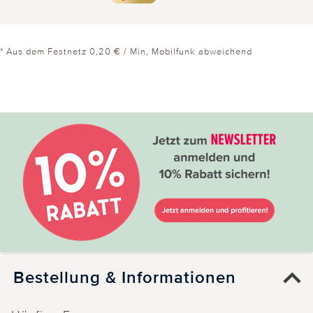
17.05.2018
von Peters aus Havelberg
Klappt gut
* Aus dem Festnetz 0,20 € / Min, Mobilfunk abweichend
Bin froh, dass ich den Perlator nicht mehr
abschrauben muß. Mit der Kappe klappt das
Entkalken gut. Ein anderes Model war für meine
Wasserhähne nämlich nicht geeignet.
0 von 0 Kunden fanden diese Bewertung hilfreich.
Nicht
hilfreich
hilfreich
Weitere Bewertungen laden
Bestellung & Informationen