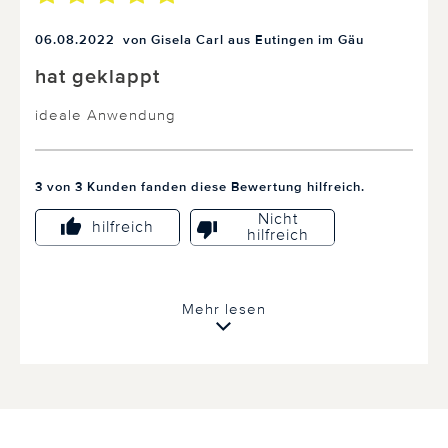
06.08.2022
von Gisela Carl aus Eutingen im Gäu
hat geklappt
ideale Anwendung
3 von 3 Kunden fanden diese Bewertung hilfreich.
Nicht
hilfreich
hilfreich
Mehr lesen
18.12.2021
von Christine Cataliotti aus München -
Aubing
AntikalkKappe