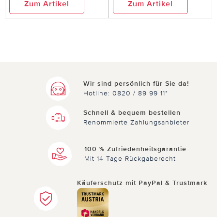
hilfreich
Zum Artikel
Zum Artikel
10.09.2018
von Lösing, Christel aus Polsum
Super
Wir sind persönlich für Sie da!
Hotline: 0820 / 89 99 11*
Super, hat funktioniert.
Schnell & bequem bestellen
Renommierte Zahlungsanbieter
1 von 1 Kunden fanden diese Bewertung hilfreich.
100 % Zufriedenheitsgarantie
Nicht
hilfreich
Mit 14 Tage Rückgaberecht
hilfreich
Käuferschutz mit PayPal & Trustmark