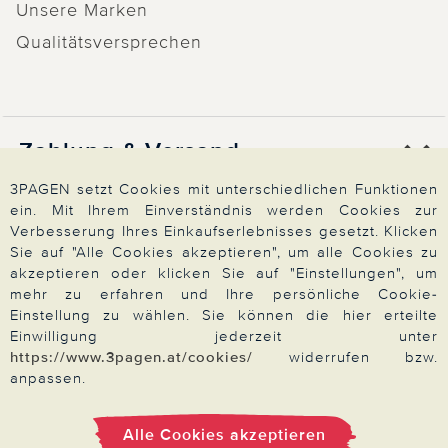
Unsere Marken
Qualitätsversprechen
Zahlung & Versand
3PAGEN setzt Cookies mit unterschiedlichen Funktionen
ein. Mit Ihrem Einverständnis werden Cookies zur
Über 3PAGEN
Verbesserung Ihres Einkaufserlebnisses gesetzt. Klicken
Sie auf "Alle Cookies akzeptieren", um alle Cookies zu
akzeptieren oder klicken Sie auf "Einstellungen", um
mehr zu erfahren und Ihre persönliche Cookie-
Wir beraten Sie gern
Einstellung zu wählen. Sie können die hier erteilte
Einwilligung jederzeit unter
https://www.3pagen.at/cookies/
widerrufen bzw.
anpassen.
Impressum
|
AGB
|
Datenschutz
|
Cookies
Alle Preise in Euro, inkl. der gesetzlichen MwSt.
© 2026 3PAGEN
Alle Cookies akzeptieren