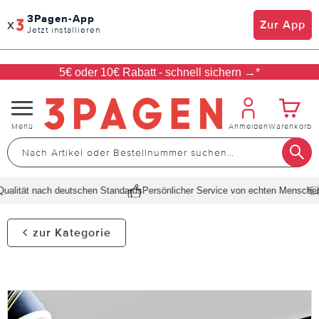
3Pagen-App
x
Zur App
Jetzt installieren
5€ oder 10€ Rabatt - schnell sichern →*
Navigation
Menü
Anmelden
Warenkorb
umschalten
lität nach deutschen Standards
Persönlicher Service von echten Menschen
S
zur Kategorie