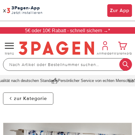
3Pagen-App
x
Zur App
Jetzt installieren
5€ oder 10€ Rabatt - schnell sichern →*
Navigation
Menü
Anmelden
Warenkorb
umschalten
ität nach deutschen Standards
Persönlicher Service von echten Menschen
Sch
zur Kategorie