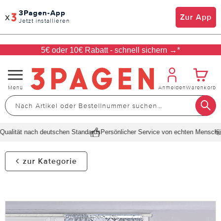
3Pagen-App
x
Zur App
Jetzt installieren
5€ oder 10€ Rabatt - schnell sichern →*
Navigation
Menü
Anmelden
Warenkorb
umschalten
alität nach deutschen Standards
Persönlicher Service von echten Menschen
S
zur Kategorie