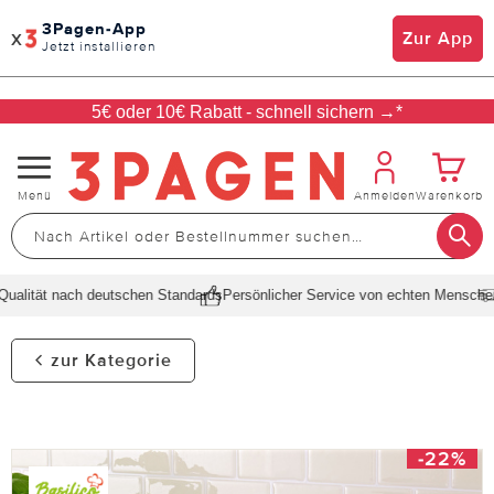
3Pagen-App
x
Zur App
Jetzt installieren
5€ oder 10€ Rabatt - schnell sichern →*
Navigation
Menü
Anmelden
Warenkorb
umschalten
alität nach deutschen Standards
Persönlicher Service von echten Menschen
S
zur Kategorie
-22%