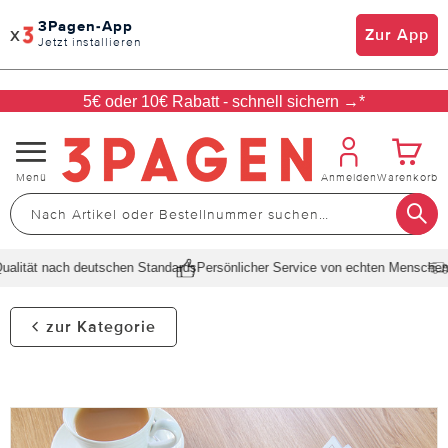
3Pagen-App
x
Zur App
Jetzt installieren
5€ oder 10€ Rabatt - schnell sichern →*
Navigation
Menü
Anmelden
Warenkorb
umschalten
lität nach deutschen Standards
Persönlicher Service von echten Menschen
Sc
zur Kategorie