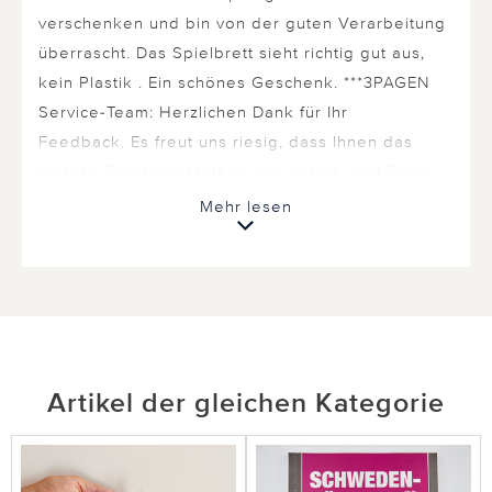
verschenken und bin von der guten Verarbeitung
überrascht. Das Spielbrett sieht richtig gut aus,
kein Plastik . Ein schönes Geschenk. ***3PAGEN
Service-Team: Herzlichen Dank für Ihr
Feedback. Es freut uns riesig, dass Ihnen das
Sudoku Spiel aus Holz so gut gefällt. Viel Spaß
beim verschenken. ***
Mehr lesen
1 von 1 Kunden fanden diese Bewertung hilfreich.
Nicht
hilfreich
hilfreich
Artikel der gleichen Kategorie
23.10.2025
von Gabriele aus Bielefeld