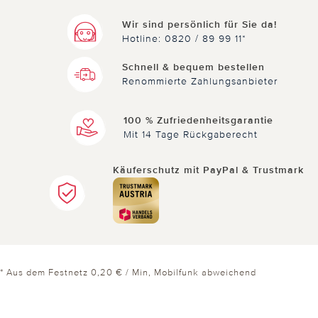
Sudoku
Wir sind persönlich für Sie da!
Stabiler Holzkasten, da macht das Sudoku-Spiel
Hotline: 0820 / 89 99 11*
viel mehr Spaß.
Schnell & bequem bestellen
Renommierte Zahlungsanbieter
0 von 0 Kunden fanden diese Bewertung hilfreich.
100 % Zufriedenheitsgarantie
Nicht
hilfreich
Mit 14 Tage Rückgaberecht
hilfreich
Käuferschutz mit PayPal & Trustmark
* Aus dem Festnetz 0,20 € / Min, Mobilfunk abweichend