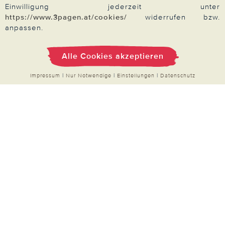
Einwilligung jederzeit unter
https://www.3pagen.at/cookies/
widerrufen bzw.
anpassen.
Zahlung & Versand
Alle Cookies akzeptieren
Impressum
|
Nur Notwendige
|
Einstellungen
|
Datenschutz
Über 3PAGEN
Wir beraten Sie gern
Impressum
|
AGB
|
Datenschutz
|
Cookies
Alle Preise in Euro, inkl. der gesetzlichen MwSt.
© 2026 3PAGEN