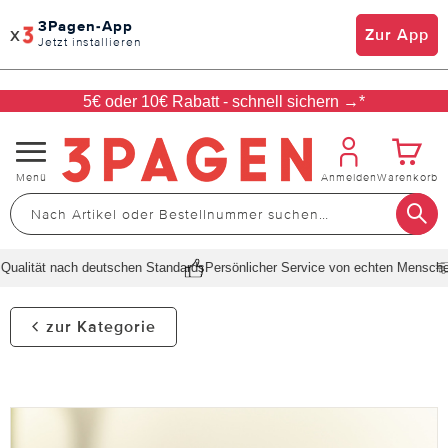
3Pagen-App
x
Zur App
Jetzt installieren
5€ oder 10€ Rabatt - schnell sichern →*
Navigation
Menü
Anmelden
Warenkorb
umschalten
alität nach deutschen Standards
Persönlicher Service von echten Menschen
S
zur Kategorie