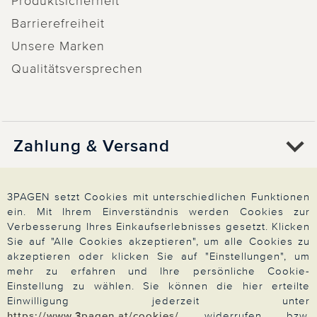
Produktsicherheit
Barrierefreiheit
Unsere Marken
Qualitätsversprechen
Zahlung & Versand
Über 3PAGEN
3PAGEN setzt Cookies mit unterschiedlichen Funktionen
ein. Mit Ihrem Einverständnis werden Cookies zur
Verbesserung Ihres Einkaufserlebnisses gesetzt. Klicken
Sie auf "Alle Cookies akzeptieren", um alle Cookies zu
Wir beraten Sie gern
akzeptieren oder klicken Sie auf "Einstellungen", um
mehr zu erfahren und Ihre persönliche Cookie-
Einstellung zu wählen. Sie können die hier erteilte
Einwilligung jederzeit unter
Impressum
|
AGB
|
Datenschutz
|
Cookies
https://www.3pagen.at/cookies/
widerrufen bzw.