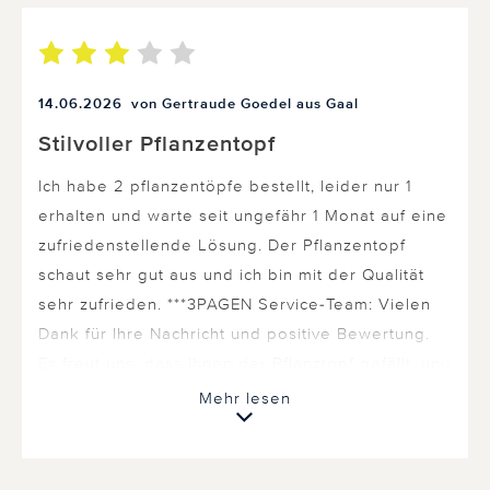
14.06.2026
von Gertraude Goedel aus Gaal
Stilvoller Pflanzentopf
Ich habe 2 pflanzentöpfe bestellt, leider nur 1
erhalten und warte seit ungefähr 1 Monat auf eine
zufriedenstellende Lösung. Der Pflanzentopf
schaut sehr gut aus und ich bin mit der Qualität
sehr zufrieden. ***3PAGEN Service-Team: Vielen
Dank für Ihre Nachricht und positive Bewertung.
Es freut uns, dass Ihnen der Pflanztopf gefällt, und
Sie mit der Qualität zufrieden sind. Dass Sie nur
Mehr lesen
einen Pflanztopf erhalten haben, bitten wir zu
entschuldigen. Bitte melden Sie sich dazu bei uns
im Kundenservice. Vielen Dank ***