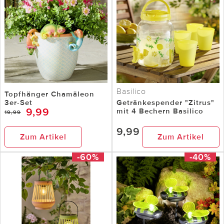
Basilico
Topfhänger Chamäleon
3er-Set
Getränkespender "Zitrus"
9,99
mit 4 Bechern Basilico
19,99
9,99
Zum Artikel
Zum Artikel
-60%
-40%