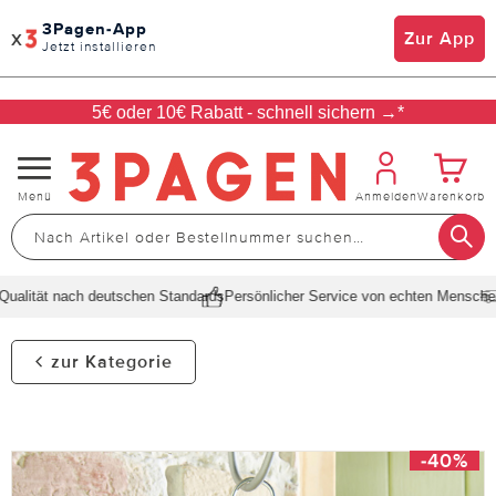
3Pagen-App
x
Zur App
Jetzt installieren
5€ oder 10€ Rabatt - schnell sichern →*
Navigation
Menü
Anmelden
Warenkorb
umschalten
alität nach deutschen Standards
Persönlicher Service von echten Menschen
S
zur Kategorie
-40%