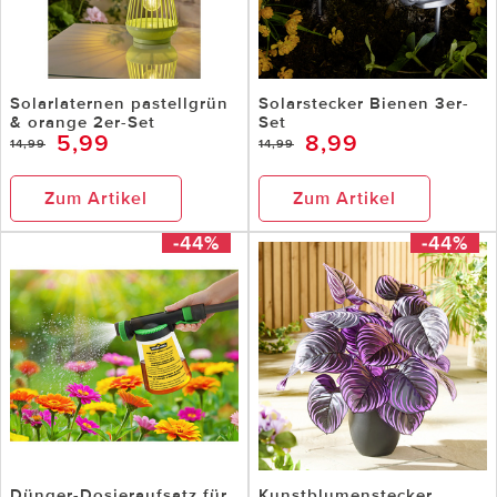
Solarlaternen pastellgrün
Solarstecker Bienen 3er-
& orange 2er-Set
Set
5,99
8,99
14,99
14,99
Zum Artikel
Zum Artikel
-44%
-44%
Dünger-Dosieraufsatz für
Kunstblumenstecker