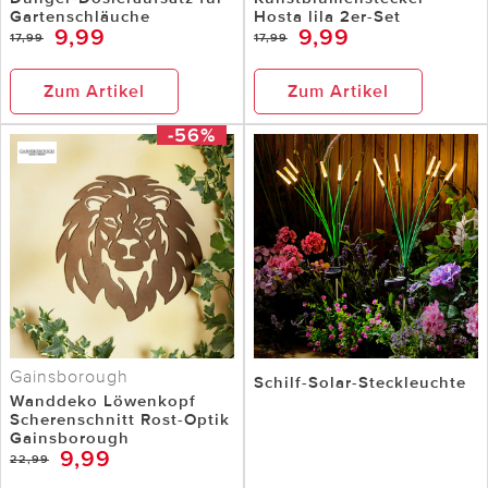
Gartenschläuche
Hosta lila 2er-Set
9,99
9,99
17,99
17,99
Zum Artikel
Zum Artikel
-56%
Gainsborough
Schilf-Solar-Steckleuchte
Wanddeko Löwenkopf
Scherenschnitt Rost-Optik
Gainsborough
9,99
22,99