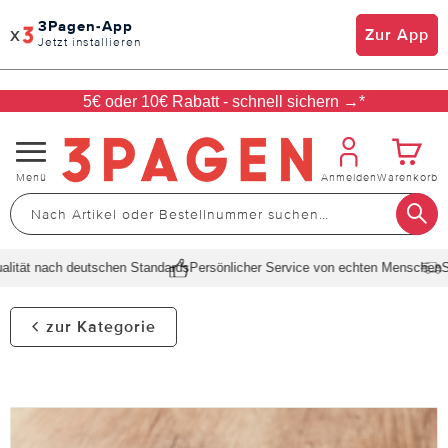
3Pagen-App
x
Zur App
Jetzt installieren
5€ oder 10€ Rabatt - schnell sichern →*
Navigation
Menü
Anmelden
Warenkorb
umschalten
ität nach deutschen Standards
Persönlicher Service von echten Menschen
Sch
zur Kategorie