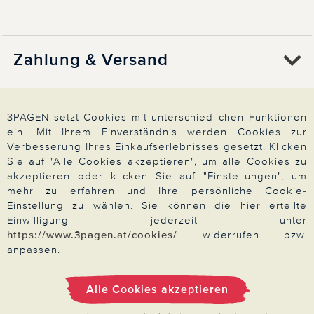
Zahlung & Versand
Über 3PAGEN
3PAGEN setzt Cookies mit unterschiedlichen Funktionen
ein. Mit Ihrem Einverständnis werden Cookies zur
Verbesserung Ihres Einkaufserlebnisses gesetzt. Klicken
Wir beraten Sie gern
Sie auf "Alle Cookies akzeptieren", um alle Cookies zu
akzeptieren oder klicken Sie auf "Einstellungen", um
mehr zu erfahren und Ihre persönliche Cookie-
Einstellung zu wählen. Sie können die hier erteilte
Impressum
|
AGB
|
Datenschutz
|
Cookies
Einwilligung jederzeit unter
https://www.3pagen.at/cookies/
widerrufen bzw.
Alle Preise in Euro, inkl. der gesetzlichen MwSt.
© 2026 3PAGEN
anpassen.
Alle Cookies akzeptieren