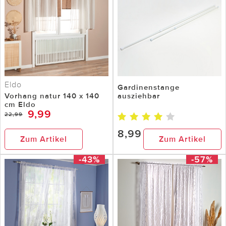
Eldo
Gardinenstange
Vorhang natur 140 x 140
ausziehbar
cm Eldo
9,99
22,99
8,99
Zum Artikel
Zum Artikel
-43%
-57%