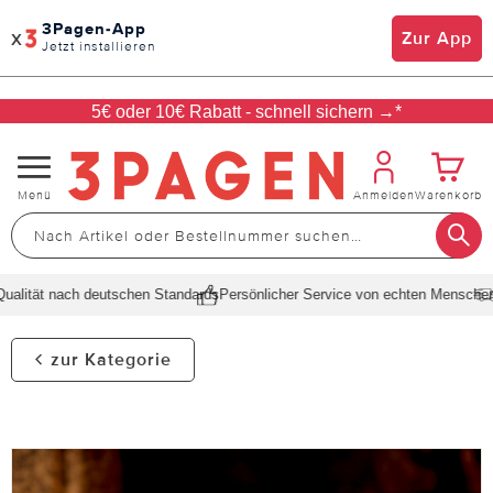
3Pagen-App
x
Zur App
Jetzt installieren
5€ oder 10€ Rabatt - schnell sichern →*
Navigation
Menü
Anmelden
Warenkorb
umschalten
lität nach deutschen Standards
Persönlicher Service von echten Menschen
Sc
zur Kategorie