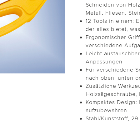
Schneiden von Holz,
Metall, Fliesen, St
12 Tools in einem: 
der alles bietet, wa
Ergonomischer Griff
verschiedene Aufg
Leicht austauschbare
Anpassungen
Für verschiedene S
nach oben, unten od
Zusätzliche Werkzeu
Holzsägeschraube, 
Kompaktes Design: L
aufzubewahren
Stahl/Kunststoff, 29