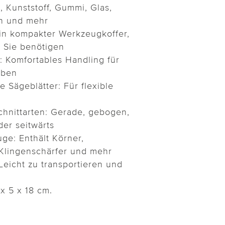
 Kunststoff, Gummi, Glas,
ein und mehr
Ein kompakter Werkzeugkoffer,
s Sie benötigen
: Komfortables Handling für
aben
 Sägeblätter: Für flexible
chnittarten: Gerade, gebogen,
er seitwärts
ge: Enthält Körner,
Klingenschärfer und mehr
eicht zu transportieren und
 x 5 x 18 cm.