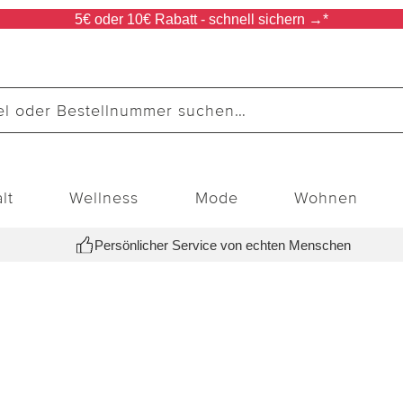
5€ oder 10€ Rabatt - schnell sichern →*
lt
Wellness
Mode
Wohnen
Persönlicher Service von echten Menschen