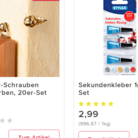
r-Schrauben
Sekundenkleber 1g
rben, 20er-Set
Set
2,99
(996,67 / 1kg)
Zum Artikel