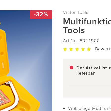
Victor Tools
-32%
Multifunkti
Tools
Art.Nr.:
6044900
Bewert
Der Artikel ist 
lieferbar
Vielseitige Multifun