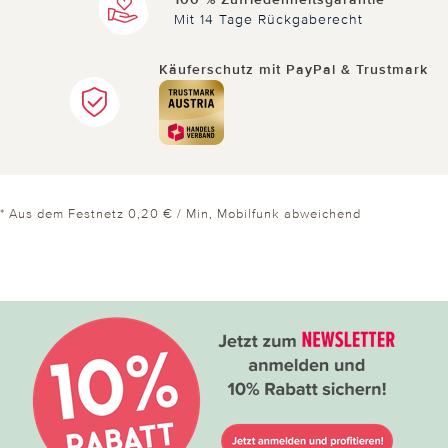
Mit 14 Tage Rückgaberecht
0 von 0 Kunden fanden diese Bewertung hilfreich.
Käuferschutz mit PayPal & Trustmark
Nicht
hilfreich
hilfreich
* Aus dem Festnetz 0,20 € / Min, Mobilfunk abweichend
08.01.2022
von S. J.
Abziehhilfe
Keine lästige Suche mehr nach dem Anfang.
5 von 6 Kunden fanden diese Bewertung hilfreich.
Nicht
hilfreich
hilfreich