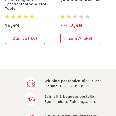
27.12.2023
von Anna Lottermann aus Großefehn
Taschenlampe Victor
Tools
Klebeband Abziehhilfe
Praktische Abziehilfe,erspart Suche nach Anfang
16,99
2,99
8,99
des Klebebandes.Keine lästige Knibbelei mehr.
Zum Artikel
Zum Artikel
10 von 10 Kunden fanden diese Bewertung hilfreich.
Nicht
hilfreich
hilfreich
Wir sind persönlich für Sie da!
Hotline: 0820 / 89 99 11*
13.12.2023
von Ingrid Gerigk aus Dortmund
Schnell & bequem bestellen
Renommierte Zahlungsanbieter
Klebeband Abziehilfe
Gefällt mir
100 % Zufriedenheitsgarantie