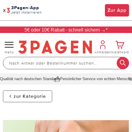
3Pagen-App
x
Zur App
Jetzt installieren
5€ oder 10€ Rabatt - schnell sichern →*
Navigation
Menü
Anmelden
Warenkorb
umschalten
ualität nach deutschen Standards
Persönlicher Service von echten Menschen
zur Kategorie