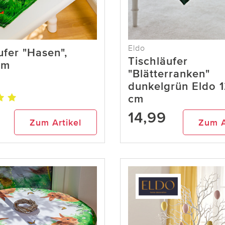
Eldo
ufer "Hasen",
Tischläufer
cm
"Blätterranken"
dunkelgrün Eldo 
cm
14,99
Zum Artikel
Zum A