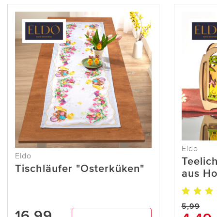
Eldo
Eldo
Teelic
Tischläufer "Osterküken"
aus Ho
5,99
16,99