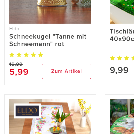
Eldo
Tischlä
Schneekugel "Tanne mit
40x90
Schneemann" rot
16,99
9,99
5,99
Zum Artikel