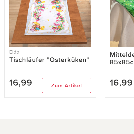
Eldo
Mitteld
Tischläufer "Osterküken"
85x85
16,99
16,99
Zum Artikel