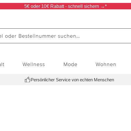
5€ oder 10€ Rabatt - schnell sichern →*
lt
Wellness
Mode
Wohnen
Persönlicher Service von echten Menschen