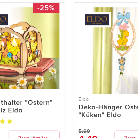
-25%
Eldo
hthalter "Ostern"
Deko-Hänger Ost
lz Eldo
"Küken" Eldo
5,99