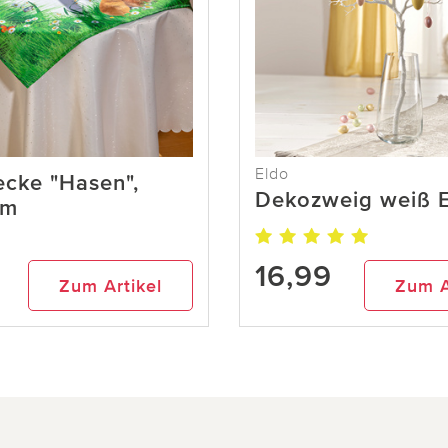
Eldo
ecke "Hasen",
Dekozweig weiß 
cm
16,99
Zum Artikel
Zum A