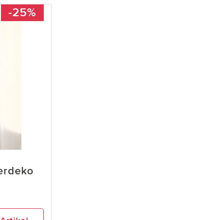
-25%
erdeko