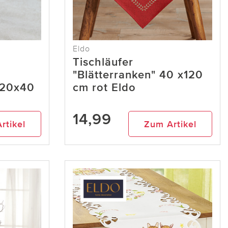
Eldo
Tischläufer
"Blätterranken" 40 x120
120x40
cm rot Eldo
14,99
rtikel
Zum Artikel