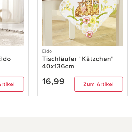
Eldo
Eldo
Tischläufer "Kätzchen"
40x136cm
16,99
rtikel
Zum Artikel