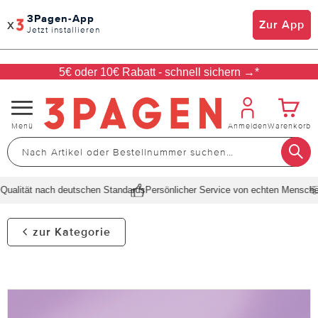
3Pagen-App
x
Zur App
Jetzt installieren
5€ oder 10€ Rabatt - schnell sichern →*
Navigation
Menü
Anmelden
Warenkorb
umschalten
ualität nach deutschen Standards
Persönlicher Service von echten Menschen
zur Kategorie