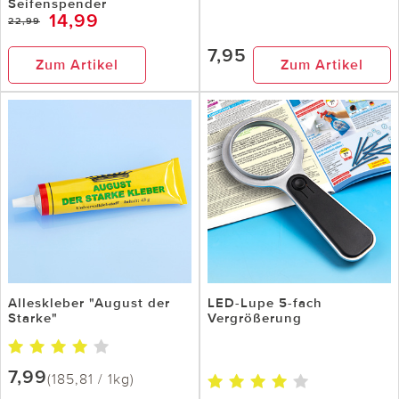
Seifenspender
14,99
22,99
7,95
Zum Artikel
Zum Artikel
Alleskleber "August der
LED-Lupe 5-fach
Starke"
Vergrößerung
7,99
(185,81 / 1kg)