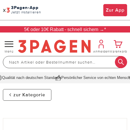
3Pagen-App
x
Zur App
Jetzt installieren
5€ oder 10€ Rabatt - schnell sichern →*
Navigation
Menü
Anmelden
Warenkorb
umschalten
Qualität nach deutschen Standards
Persönlicher Service von echten Mensch
zur Kategorie