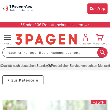
3Pagen-App
x
Zur App
Jetzt installieren
5€ oder 10€ Rabatt - schnell sichern →*
Navigation
Menü
Anmelden
Warenkorb
umschalten
ualität nach deutschen Standards
Persönlicher Service von echten Menschen
zur Kategorie
-35%