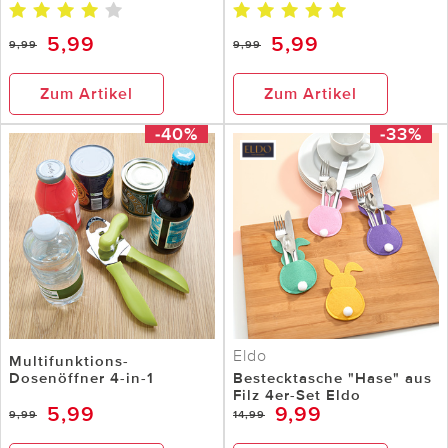
5,99
5,99
9,99
9,99
Zum Artikel
Zum Artikel
-40%
-33%
Eldo
Multifunktions-
Dosenöffner 4-in-1
Bestecktasche "Hase" aus
Filz 4er-Set Eldo
5,99
9,99
9,99
14,99