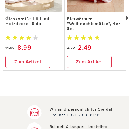
Nicht
hilfreich
hilfreich
Glaskaraffe 1,8 L mit
Eierwärmer
Holzdeckel Eldo
"Weihnachtsmütze", 4er-
Set
8,99
2,49
14,99
2,99
23.05.2024
von Sonja aus Erkelenz
i Tüpfelchen
Zum Artikel
Zum Artikel
Perfekte Ergänzung für das Frühstück an Ostern
0 von 0 Kunden fanden diese Bewertung hilfreich.
Nicht
hilfreich
hilfreich
Wir sind persönlich für Sie da!
Hotline: 0820 / 89 99 11*
Schnell & bequem bestellen