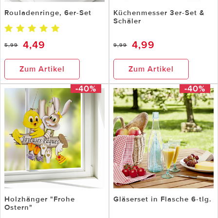
Rouladenringe, 6er-Set
Küchenmesser 3er-Set &
Schäler
4,49
4,99
5,99
9,99
Zum Artikel
Zum Artikel
-40%
-40%
Holzhänger "Frohe
Gläserset in Flasche 6-tlg.
Ostern"