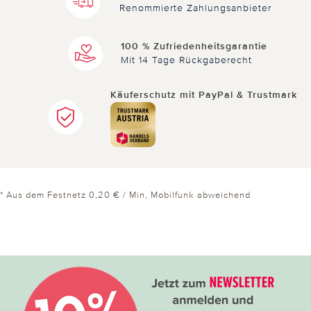
Renommierte Zahlungsanbieter
25.04.2024
von Mati aus bei Berlin
100 % Zufriedenheitsgarantie
Niedliche Eierwärmer
Mit 14 Tage Rückgaberecht
Die Eierwärmer sind nicht nur praktisch sondern
Käuferschutz mit PayPal & Trustmark
auch niedlich und kuschlig. Der Preis ist auch ein
absolutes Argument.
0 von 0 Kunden fanden diese Bewertung hilfreich.
* Aus dem Festnetz 0,20 € / Min, Mobilfunk abweichend
Nicht
hilfreich
hilfreich