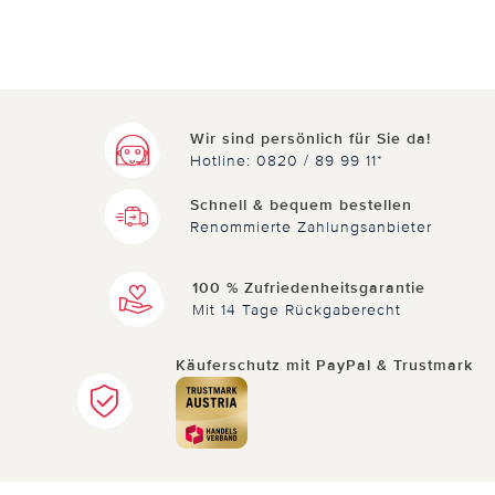
4 von 4 Kunden fanden diese Bewertung hilfreich.
Nicht
hilfreich
hilfreich
Wir sind persönlich für Sie da!
Hotline: 0820 / 89 99 11*
Schnell & bequem bestellen
03.10.2021
von Ingeborg Bill aus Frankfurt am Main
Renommierte Zahlungsanbieter
Waschbürste mit Seifenspender
100 % Zufriedenheitsgarantie
Perfekt im Einsatz
Mit 14 Tage Rückgaberecht
Käuferschutz mit PayPal & Trustmark
2 von 2 Kunden fanden diese Bewertung hilfreich.
Nicht
hilfreich
hilfreich