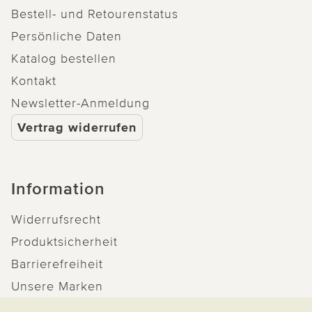
Bestell- und Retourenstatus
Persönliche Daten
Katalog bestellen
16.07.2021
von Pisall Elke
Kontakt
Waschbürste mit Seifenspender
Newsletter-Anmeldung
ich war sehr euphorisch, als ich mir diese Bürste
Vertrag widerrufen
berstellt habe. Zu hause angekommen , wurde
die natürlich auch gleich ausprobiert. Mein Mann
und ich fanden das eine gute Idee. Nun haben wir
Information
diese Bürste ca. 6-mal benutzt und siehe da, der
Schwamm löst sich komplett von der schwarzen
Widerrufsrecht
Umrandung. Für uns ist das ein Fehlkauf . Keine
Produktsicherheit
Weiterempfehlung
Barrierefreiheit
Unsere Marken
2 von 2 Kunden fanden diese Bewertung hilfreich.
Qualitätsversprechen