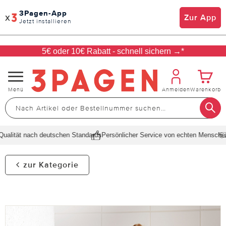
3Pagen-App
x
Zur App
Jetzt installieren
5€ oder 10€ Rabatt - schnell sichern →*
Navigation
Menü
Anmelden
Warenkorb
umschalten
alität nach deutschen Standards
Persönlicher Service von echten Menschen
S
zur Kategorie