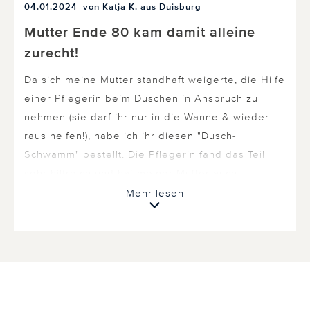
04.01.2024
von Katja K. aus Duisburg
Mutter Ende 80 kam damit alleine
zurecht!
Da sich meine Mutter standhaft weigerte, die Hilfe
einer Pflegerin beim Duschen in Anspruch zu
nehmen (sie darf ihr nur in die Wanne & wieder
raus helfen!), habe ich ihr diesen "Dusch-
Schwamm" bestellt. Die Pflegerin fand das Teil
sehr hilfreich und hat meiner Mutter auch
geholfen beim Auffüllen der Seife - sie ist
Mehr lesen
glücklich, sich ohne Verrenkung selbst am ganzen
Körper einseifen zu können, für sie eine deutliche
Verbesserung! Klare Kaufempfehlung (der
Schwamm kann regelmäßig in Waschmaschine
oder Geschirrspüler gereinigt werden und ersetzt
werden).