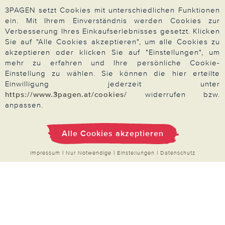
3PAGEN setzt Cookies mit unterschiedlichen Funktionen
Nicht
hilfreich
hilfreich
ein. Mit Ihrem Einverständnis werden Cookies zur
Verbesserung Ihres Einkaufserlebnisses gesetzt. Klicken
Sie auf "Alle Cookies akzeptieren", um alle Cookies zu
Zahlung & Versand
akzeptieren oder klicken Sie auf "Einstellungen", um
mehr zu erfahren und Ihre persönliche Cookie-
Weitere Bewertungen laden
Einstellung zu wählen. Sie können die hier erteilte
Einwilligung jederzeit unter
Über 3PAGEN
https://www.3pagen.at/cookies/
widerrufen bzw.
anpassen.
Wir beraten Sie gern
Alle Cookies akzeptieren
Impressum
|
Nur Notwendige
|
Einstellungen
|
Datenschutz
Impressum
|
AGB
|
Datenschutz
|
Cookies
Alle Preise in Euro, inkl. der gesetzlichen MwSt.
© 2026 3PAGEN