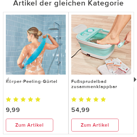
Artikel der gleichen Kategorie
21 von 23 Kunden fanden diese Bewertung hilfreich.
Nicht
hilfreich
hilfreich
13.12.2022
von Dieter Katzinski aus Hansestadt Stendal
Körper-Peeling-Gürtel
Fußsprudelbad
Körper- & Duschbürste mit
zusammenklappbar
Seifenspender
Wie schon andere Kundenbewertungen, es ist ein
9,99
54,99
Produkt in minderwertiger Ausführung. Nicht zu
empfehlen. Haltbarkeit ist wohl gering.
Zum Artikel
Zum Artikel