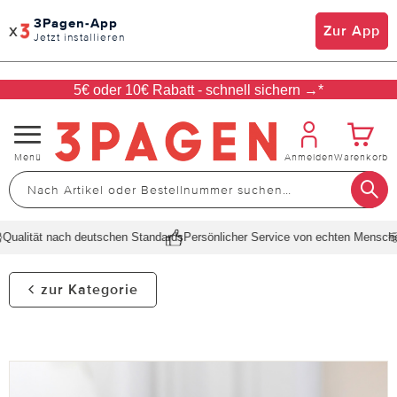
3Pagen-App
x
Zur App
Jetzt installieren
5€ oder 10€ Rabatt - schnell sichern →*
Navigation
Menü
Anmelden
Warenkorb
umschalten
ualität nach deutschen Standards
Persönlicher Service von echten Menschen
zur Kategorie